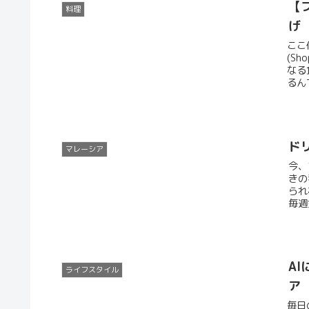
【
料理
げ
ここ
(S
なる
るん
ド
マレーシア
今、
きの
られ
毎週
A
ライフスタイル
ア
毎日