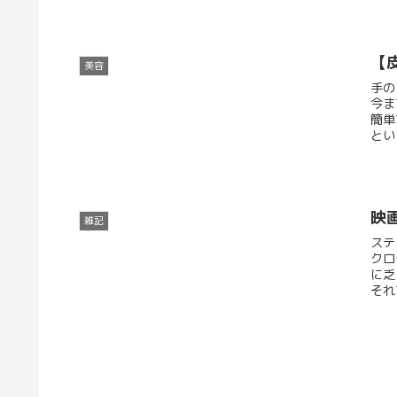
【
美容
手の
今ま
簡単
とい
映画
雑記
ステ
クロ
に乏
それ