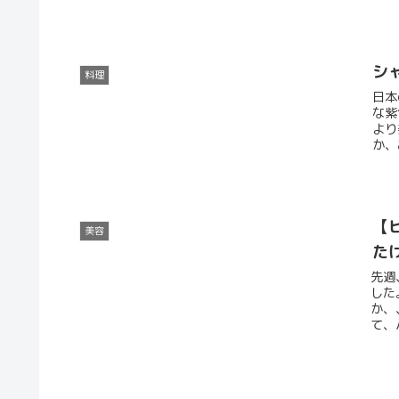
シ
料理
日本
な紫
より
か、
【
美容
た
先週
した
か、
て、