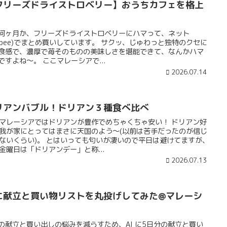
フリーズドライストロベリー】おうちカフェを格上
何ヶ月か、フリーズドライストロベリーにハマって、ネット
hopee)でまとめ買いしています。 サクッ、じゅわっと独特のクセに
食感で、濃厚で苺そのものの美味しさを堪能できて、なんかハマ
ですよね〜。 ここマレーシアで...
2026.07.14
リアンバブル！ドリアン３種食べ比べ
マレーシアではドリアンが豊作でめちゃくちゃ安い！ ドリアン好
我が家にとってはまさに天国のよう〜(以前は苦手だったのが信じ
ないくらい)。 とはいっても匂いが凄いので平日は避けてますが、
金曜日は「ドリアンデー」と称...
2026.07.13
Iに献立と買い物リストを丸投げしてみた@マレーシ
の献立と買い出しの悩みを減らすため、AI に5日分の献立と買い