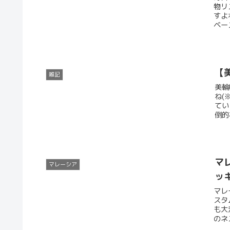
物リ
すよ
ベー
【
雑記
美輪
ね(
てい
倒的
マ
マレーシア
ッ
マレ
スタ
も大
のネ