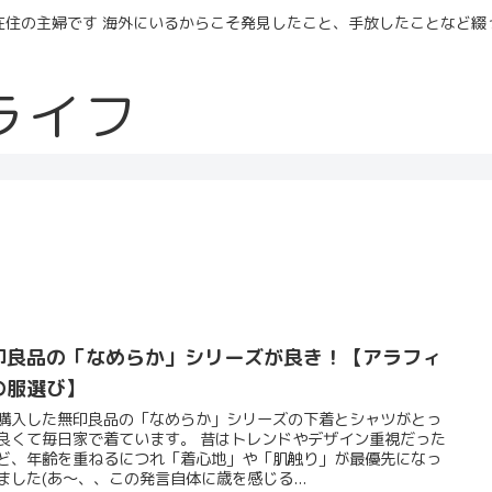
在住の主婦です 海外にいるからこそ発見したこと、手放したことなど綴
ライフ
印良品の「なめらか」シリーズが良き！【アラフィ
の服選び】
購入した無印良品の「なめらか」シリーズの下着とシャツがとっ
良くて毎日家で着ています。 昔はトレンドやデザイン重視だった
ど、年齢を重ねるにつれ「着心地」や「肌触り」が最優先になっ
ました(あ〜、、この発言自体に歳を感じる...