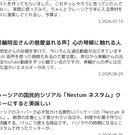
ストを作ってもらいました。 これずっとやろうと思っていたんで
ねー。 実際に使ってみて、ちゃんとマレーシアで手に入る食材を
スに提案してくれるし、予算よ...
2026.07.10
美輪明宏さんの慈愛溢れる声】心の琴線に触れる人
明宏さんの訃報を受けて、今いろんな過去動画が出てきています
※AI 音声を使った偽物もあるので要注意)。 昨日から美輪さんの出
るYouTube動画をずっと観ているのですが、美輪さんの声には圧
な温かいエネルギーがあって、...
2026.06.29
レーシアの国民的シリアル「Nestum ネスタム」ク
キーにすると美味しい
ーシアのスーパーで必ず見かける黄色いパッケージの「Nestum ネ
ム」。 朝食の定番として愛されているほか、料理やお菓子作りに
活躍する、けっこう使える商品です。 ハリラヤの時期になるとこ
スタムで作ったクッキーが...