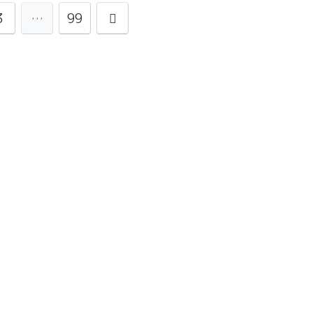
3
…
99