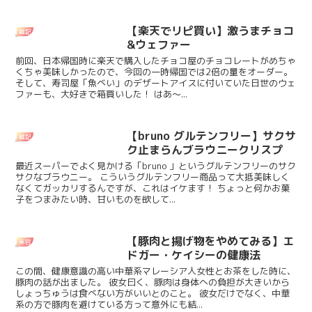
【楽天でリピ買い】激うまチョコ
雑記
&ウェファー
前回、日本帰国時に楽天で購入したチョコ屋のチョコレートがめちゃ
くちゃ美味しかったので、今回の一時帰国では2倍の量をオーダー。
そして、寿司屋「魚べい」のデザートアイスに付いていた日世のウェ
ファーも、大好きで箱買いした！ はあ〜...
【bruno グルテンフリー】サクサ
雑記
ク止まらんブラウニークリスプ
最近スーパーでよく見かける「bruno 」というグルテンフリーのサク
サクなブラウニー。 こういうグルテンフリー商品って大抵美味しく
なくてガッカリするんですが、これはイケます！ ちょっと何かお菓
子をつまみたい時、甘いものを欲して...
【豚肉と揚げ物をやめてみる】エ
美容
ドガー・ケイシーの健康法
この間、健康意識の高い中華系マレーシア人女性とお茶をした時に、
豚肉の話が出ました。 彼女曰く、豚肉は身体への負担が大きいから
しょっちゅうは食べない方がいいとのこと。 彼女だけでなく、中華
系の方で豚肉を避けている方って意外にも結...