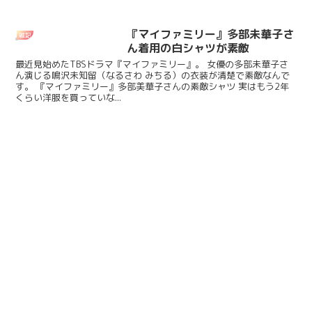
『マイファミリー』多部未華子さ
雑記
ん着用の白シャツが素敵
最近見始めたTBSドラマ『マイファミリー』。 女優の多部未華子さ
ん演じる鳴沢未知留（なるさわ みちる）の衣装が清楚で素敵なんで
す。 『マイファミリー』多部美華子さんの素敵シャツ 実はもう2年
くらい洋服を買っていな...