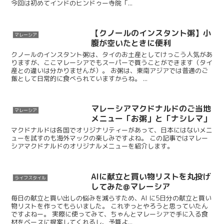
今回は初めてインドのヒンドゥー寺院「...
【クノールのインスタント粥】小
マレーシア
腹が空いたときに便利
クノールのインスタント粥は、タイのお土産としてけっこう人気があ
りますが、ここマレーシアでもスーパーで買うことができます（タイ
産との違いは分かりませんが）。 お粥は、東南アジアでは普通のご
飯として日常的に食べられていますからね。 ...
マレーシアマクドナルドのご当地
マレーシア
メニュー「お粥」と「ナシレマ」
マクドナルドは各国でオリジナリティーがあって、日本にはないメニ
ューを試すのも海外マックの楽しみですよね。 この記事ではマレー
シアマクドナルドのオリジナルメニューを紹介します。
AIに献立と買い物リストを丸投げ
ライフスタイル
してみた@マレーシア
毎日の献立と買い出しの悩みを減らすため、AI に5日分の献立と買い
物リストを作ってもらいました。 これずっとやろうと思っていたん
ですよねー。 実際に使ってみて、ちゃんとマレーシアで手に入る食
材をベースに提案してくれるし、予算よ...