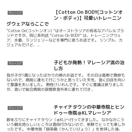
【Cotton On BODY(コットンオ
マレーシア
ン・ボディ)】可愛いトレーニン
グウェアならここで
“Cotton On(コットンオン) “はオーストラリアの有名なアパレルブラ
ンドですが、同じ系列店 “Cotton On BODY” は、トレーニングウェ
ア、水着、ランジェリーなどを専門に扱うお店です。 シンプル、カ
ジュアルだけど、...
子どもが発熱！マレーシア流の治
マレーシア
し方
我が子が1歳になったばかりの頃のお話です。 その日は高熱で食欲も
ないので、病院に連れて行こうかと思っていた矢先、急に白目を向い
て意識を失いました。 熱性けいれんです。 すぐに意識は戻りました
が、急いで総合病院の夜間救急外来に連れて行き...
チャイナタウンの中華寺院とヒン
マレーシア
ドゥー寺院＠KLマレーシア
数年ぶりにチャイナタウン（＠KL)へ行ってきました。 なかなかこう
いう観光地らしいところは普段行かないので、新鮮でとっても楽しか
ったです。 中華寺院「關帝廟（かんていびょう）」を参拝した後、