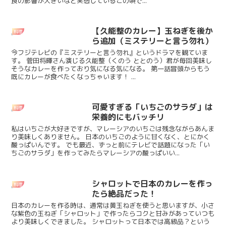
食の影響が大きいなと実感しているこの頃で...
【久能整のカレー】玉ねぎを後か
料理
ら追加（ミステリーと言う勿れ）
今フジテレビの『ミステリーと言う勿れ』というドラマを観ていま
す。 菅田将暉さん演じる久能整（くのう ととのう）君が毎回美味し
そうなカレーを作っており気になる気になる。 第一話冒頭からもう
既にカレーが食べたくなっちゃいます！ ...
可愛すぎる「いちごのサラダ」は
料理
栄養的にもバッチリ
私はいちごが大好きですが、マレーシアのいちごは残念ながらあんま
り美味しくありません。 日本のいちごのように甘くなく、とにかく
酸っぱいんです。 でも最近、ずっと前にテレビで話題になった「い
ちごのサラダ」を作ってみたらマレーシアの酸っぱいい...
シャロットで日本のカレーを作っ
料理
たら絶品だった！
日本のカレーを作る時は、通常は黄玉ねぎを使うと思いますが、小さ
な紫色の玉ねぎ「シャロット」で作ったらコクと甘みがあっていつも
より美味しくできました。 シャロットって日本では高級品？という