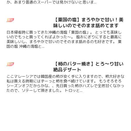
か、あまり普通のスーパーでは見かけないと思いま...
【粟国の塩】まろやかで甘い！美
美容
味しいのでそのまま舐めてます
日本帰省時に買ってきた沖縄の海塩「粟国の塩」。 とっても美味し
いのでもっと買ってくればよかった〜。 塩おにぎりにすると最高に
美味しいし、まろやかで甘いのでそのまま舐めるのも好きです。 粟
国の塩 沖縄の海塩と...
【柿のバター焼き】とろ～り甘い
料理
絶品デザート
ここマレーシアでは韓国産の柿が安く手に入りますので、柿大好きな
私は買える時期にはずーっと柿を食べ続けています。 もうそろそろ
シーズンオフだからかな、、先日買った柿がハズレで全然甘くなかっ
たので、ソテーして頂きました。 トロッと...