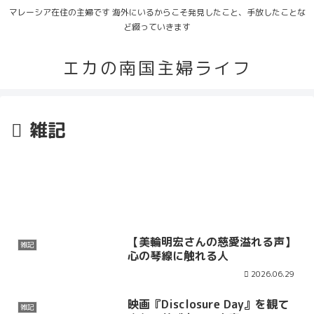
マレーシア在住の主婦です 海外にいるからこそ発見したこと、手放したことな
ど綴っていきます
エカの南国主婦ライフ
雑記
【美輪明宏さんの慈愛溢れる声】
雑記
心の琴線に触れる人
2026.06.29
映画『Disclosure Day』を観て
雑記