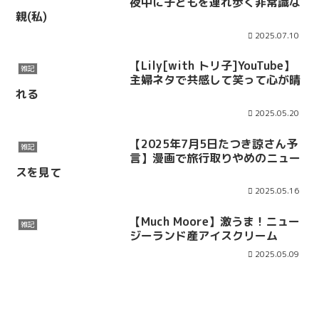
夜中に子どもを連れ歩く非常識な
親(私)
2025.07.10
【Lily[with トリ子]YouTube】
雑記
主婦ネタで共感して笑って心が晴
れる
2025.05.20
【2025年7月5日たつき諒さん予
雑記
言】漫画で旅行取りやめのニュー
スを見て
2025.05.16
【Much Moore】激うま！ニュー
雑記
ジーランド産アイスクリーム
2025.05.09