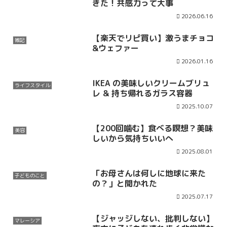
きた！共感力って大事
2026.06.16
【楽天でリピ買い】激うまチョコ
雑記
&ウェファー
2026.01.16
IKEA の美味しいクリームブリュ
ライフスタイル
レ & 持ち帰れるガラス容器
2025.10.07
【200回噛む】食べる瞑想？美味
美容
しいから気持ちいいへ
2025.08.01
「お母さんは何しに地球に来た
子どものこと
の？」と聞かれた
2025.07.17
【ジャッジしない、批判しない】
マレーシア