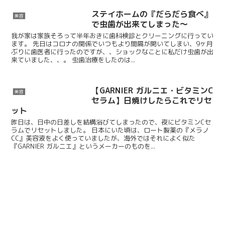
ステイホームの『だらだら食べ』
美容
で虫歯が出来てしまった～
我が家は家族そろって半年おきに歯科検診とクリーニングに行ってい
ます。 先日はコロナの関係でいつもより間隔が開いてしまい、9ヶ月
ぶりに歯医者に行ったのですが、、ショックなことに私だけ虫歯が出
来ていました、、。 虫歯治療をしたのは...
【GARNIER ガルニエ・ビタミンC
美容
セラム】日焼けしたらこれでリセ
ット
昨日は、日中の日差しを結構浴びてしまったので、夜にビタミンCセ
ラムでリセットしました。 日本にいた頃は、ロート製薬の『メラノ
CC』美容液をよく使っていましたが、海外ではそれによく似た
『GARNIER ガルニエ』というメーカーのものを...