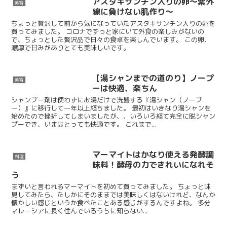
アスタキサンチン入りの卵〜紫外
美容
線に負けない肌作り〜
ちょっと贅沢して前から気になっていたアスタキサンチン入りの卵を
買ってみました。 コロナでずっと家にいて外食の楽しみがないの
で、ちょっとした贅沢品で日々の食卓を楽しんでいます。 この卵、
濃厚で甘みがありとても美味しいです。
【湯シャンまでの道のり】ノープ
美容
ーは快適、楽ちん
シャンプー剤は使わずにお湯だけで洗髪する『湯シャン（ノープ
ー）』に移行して一年以上経ちました。 最初はいきなり湯シャンを
始めたので挫折してしまいましたが、、いろいろ経て完全に脱シャン
プーでき、いまはとっても快適です。 これまで...
マーマイトはかなり使える発酵調
料理
味料！酵母の力できれいになれそ
う
まずいと言われるマーマイトを初めて買ってみました。 ちょっと味
見してみたら、たしかにそのままでは美味しくはないけれど、なんか
懐かしい感じというか食べたことある感じがするんですよね。 多分
マレーシアに長く住んでいるうちに知らない...