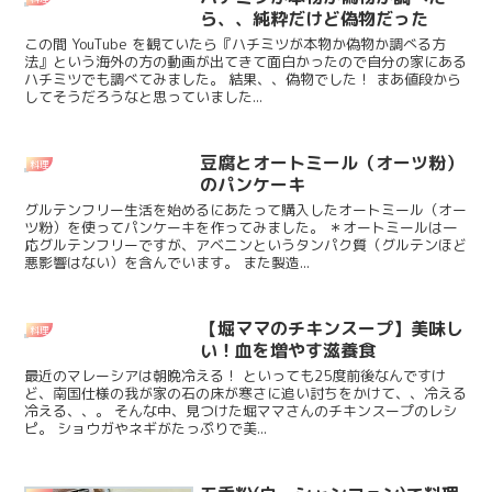
ら、、純粋だけど偽物だった
この間 YouTube を観ていたら『ハチミツが本物か偽物か調べる方
法』という海外の方の動画が出てきて面白かったので自分の家にある
ハチミツでも調べてみました。 結果、、偽物でした！ まあ値段から
してそうだろうなと思っていました...
豆腐とオートミール（オーツ粉）
料理
のパンケーキ
グルテンフリー生活を始めるにあたって購入したオートミール（オー
ツ粉）を使ってパンケーキを作ってみました。 ＊オートミールは一
応グルテンフリーですが、アベニンというタンパク質（グルテンほど
悪影響はない）を含んでいます。 また製造...
【堀ママのチキンスープ】美味し
料理
い！血を増やす滋養食
最近のマレーシアは朝晩冷える！ といっても25度前後なんですけ
ど、南国仕様の我が家の石の床が寒さに追い討ちをかけて、、冷える
冷える、、。 そんな中、見つけた堀ママさんのチキンスープのレシ
ピ。 ショウガやネギがたっぷりで美...