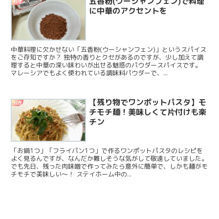
五香粉(ウーシャンフェン)で料理
料理
に中華のアクセントを
中華料理に欠かせない「五香粉(ウーシャンフェン)」というスパイス
をご存知ですか？ 独特の香りとクセがあるのですが、少し加えて調
理すると中華の深い味わいが出せる魅惑のパウダースパイスです。
マレーシアでもよく使われている調味料パウダーで、...
【残り物でワンポットパスタ】モ
料理
チモチ麺！美味しくて片付けも楽
チン
「お鍋1つ」「フライパン1つ」で作るワンポットパスタのレシピを
よく見るんですが、なんだか難しそうな気がして敬遠していました。
でも先日、残った肉味噌で作ってみたら意外に簡単で、しかも麺がモ
チモチで美味しい～！ ステイホーム中の...