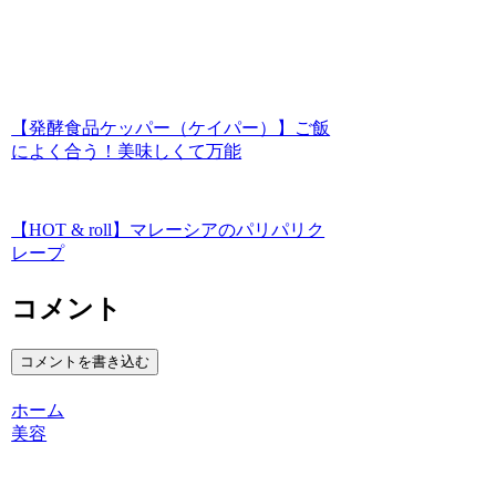
【発酵食品ケッパー（ケイパー）】ご飯
によく合う！美味しくて万能
【HOT & roll】マレーシアのパリパリク
レープ
コメント
コメントを書き込む
ホーム
美容