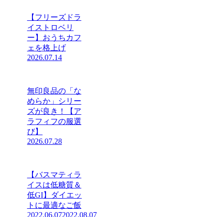
【フリーズドラ
イストロベリ
ー】おうちカフ
ェを格上げ
2026.07.14
無印良品の「な
めらか」シリー
ズが良き！【ア
ラフィフの服選
び】
2026.07.28
【バスマティラ
イスは低糖質＆
低GI】ダイエッ
トに最適なご飯
2022.06.07
2022.08.07