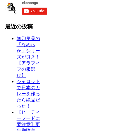
最近の投稿
無印良品の
「なめら
か」シリー
ズが良き！
【アラフィ
フの服選
び】
シャロット
で日本のカ
レーを作っ
たら絶品だ
った！
【ヒーティ
ーフードに
要注意】更
年期障害