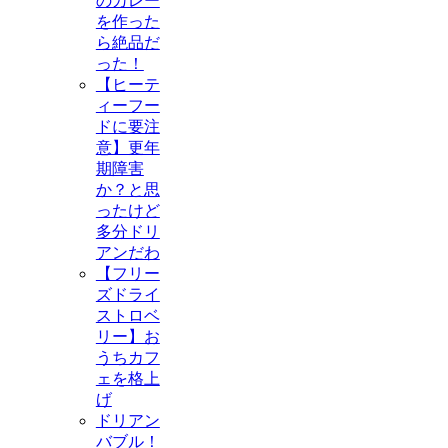
のカレー
を作った
ら絶品だ
った！
【ヒーテ
ィーフー
ドに要注
意】更年
期障害
か？と思
ったけど
多分ドリ
アンだわ
【フリー
ズドライ
ストロベ
リー】お
うちカフ
ェを格上
げ
ドリアン
バブル！