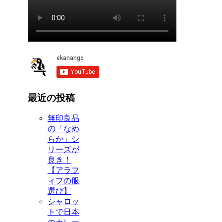
最近の投稿
無印良品
の「なめ
らか」シ
リーズが
良き！
【アラフ
ィフの服
選び】
シャロッ
トで日本