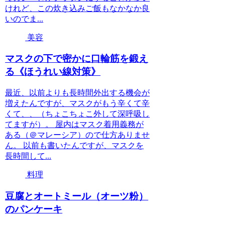
けれど、この炊き込みご飯もなかなか良
いのでま...
美容
マスクの下で密かに口輪筋を鍛え
る《ほうれい線対策》
最近、以前よりも長時間外出する機会が
増えたんですが、マスクがもう辛くて辛
くて、、（ちょこちょこ外して深呼吸し
てますが）。 屋内はマスク着用義務が
ある（＠マレーシア）ので仕方ありませ
ん。 以前も書いたんですが、マスクを
長時間して...
料理
豆腐とオートミール（オーツ粉）
のパンケーキ