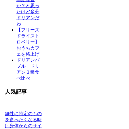
か？と思っ
たけど多分
ドリアンだ
わ
【フリーズ
ドライスト
ロベリー】
おうちカフ
ェを格上げ
ドリアンバ
ブル！ドリ
アン３種食
べ比べ
人気記事
無性に特定のもの
を食べたくなる時
は身体からのサイ