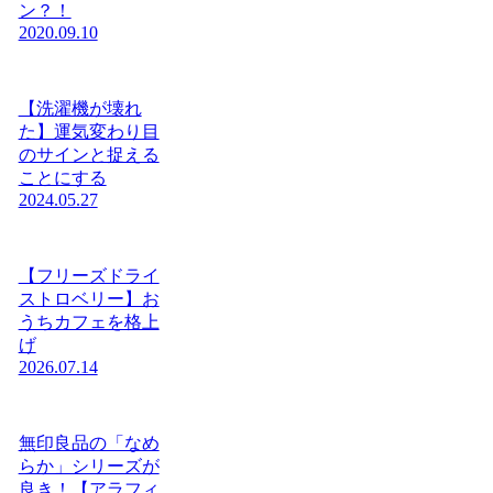
ン？！
2020.09.10
【洗濯機が壊れ
た】運気変わり目
のサインと捉える
ことにする
2024.05.27
【フリーズドライ
ストロベリー】お
うちカフェを格上
げ
2026.07.14
無印良品の「なめ
らか」シリーズが
良き！【アラフィ