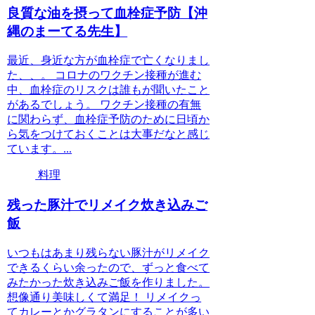
良質な油を摂って血栓症予防【沖
縄のまーてる先生】
最近、身近な方が血栓症で亡くなりまし
た、、。 コロナのワクチン接種が進む
中、血栓症のリスクは誰もが聞いたこと
があるでしょう。 ワクチン接種の有無
に関わらず、血栓症予防のために日頃か
ら気をつけておくことは大事だなと感じ
ています。...
料理
残った豚汁でリメイク炊き込みご
飯
いつもはあまり残らない豚汁がリメイク
できるくらい余ったので、ずっと食べて
みたかった炊き込みご飯を作りました。
想像通り美味しくて満足！ リメイクっ
てカレーとかグラタンにすることが多い