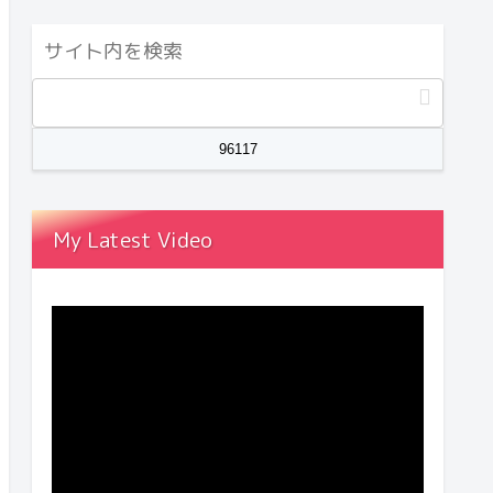
My Latest Video
動
画
プ
レ
ー