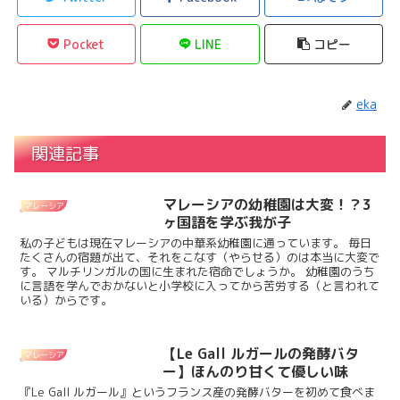
Pocket
LINE
コピー
eka
関連記事
マレーシアの幼稚園は大変！？3
マレーシア
ヶ国語を学ぶ我が子
私の子どもは現在マレーシアの中華系幼稚園に通っています。 毎日
たくさんの宿題が出て、それをこなす（やらせる）のは本当に大変で
す。 マルチリンガルの国に生まれた宿命でしょうか。 幼稚園のうち
に言語を学んでおかないと小学校に入ってから苦労する（と言われて
いる）からです。
【Le Gall ルガールの発酵バタ
マレーシア
ー】ほんのり甘くて優しい味
『Le Gall ルガール』というフランス産の発酵バターを初めて食べま