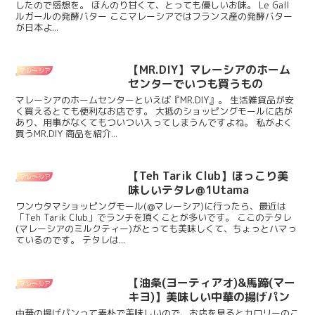
したので感想を。 ほんのり甘くて、とっても優しいお味。 Le Gall
ルガールの発酵バター ここマレーシアではフランス産の発酵バター
が日本よ...
【MR.DIY】マレーシアのホーム
マレーシア
センターでいつも買うもの
マレーシアのホームセンターといえば『MR.DIY』。 生活雑貨品が安
く買えるとても便利なお店です。 大抵のショッピングモールに店が
あり、用事がなくてもついつい入ってしまうんですよね。 私がよく
買うMR.DIY 商品を紹介...
【Teh Tarik Club】ほっこり美
マレーシア
味しいテタレ@1Utama
ワンウタマショッピングモール(@マレーシア)に行ったら、最近は
「Teh Tarik Club」でランチを頂くことが多いです。 ここのテタレ
(マレーシアのミルクティー)がとっても美味しくて、ちょっとハマっ
ているのです。 テタレは...
【油条(ヨーティアオ)&馬蹄(マー
マレーシア
キヨ)】美味しい中華の揚げパン
中華の揚げパンって素朴で美味しいので、お店を見るとカロリーのこ