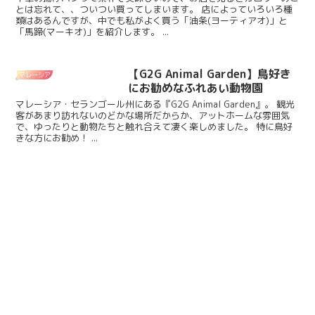
とは忘れて、、ついつい買ってしまいます。 店によっていろいろ種
類はあるんですが、中でも私がよく買う「油条(ヨーティアオ)」と
「馬蹄(マーキオ)」を紹介します。 ...
【G2G Animal Garden】鳥好き
マレーシア
にお勧めなふれあい動物園
マレーシア・セランゴール州にある『G2G Animal Garden』。 観光
客があまり訪れないのどかな場所だからか、アットホームな雰囲気
で、ゆったりと動物たちと触れ合えて凄く楽しめました。 特に鳥好
きな方にお勧め！ ...