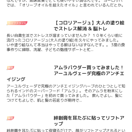
なんですが、無味無臭でとても使いやすい油なんです。 ヨーロッパ
では、「オリーブオイルを超えたオイル」と言われているんだとか。
【コロリアージュ】大人の塗り絵
ライフスタイル
でストレス解消 & 脳トレ
長い自粛生活でストレスが溜まっていませんか？ １０年くらい前に
流行ったコロリアージュ(大人の塗り絵)を久々にやってみました。
いや塗り絵なんて本当はやってる暇はないはずなんです。。 3度の食
事作りに掃除、洗濯、子どもの勉強サポートと忙...
アムラパウダー買ってみました！
美容
アーユルヴェーダ究極のアンチエ
イジング
アーユルヴェーダで究極のアンチエイジングハーブのひとつとして知
られるインドのスーパーフード「アムラ」。 そのアムラを粉末にし
た「アムラパウダー」を初めて買ってみました。 飲んでよし、髪に
つけてもよしで、肌と髪の若返りが期待で...
絆創膏を耳たぶに貼ってリフトア
美容
ップ
絆創膏を耳たぶに貼って夜寝るだけで、顔がリフトアップされるとい