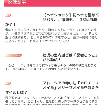
関連記事
【ヘナショック】初ヘナで髪がパ
美容
サパサ、、頭痛も、、3回は我慢
か？！
髪のエイジングケアがしたくて初めてヘナにトライしてみたんです
が、、髪がパサパサのゴワゴワになってしまいました、、。 そして
翌日には頭痛も。 どうやら初めてヘナをすると、髪が一時的に傷ん
だように感じるいわゆる「ヘナショック」とい...
幼児の室内遊びは「忍者ごっこ」
ライフスタイル
がお勧め！
「忍者ごっこ」は男の子も女の子も楽しめる、お勧めな室内遊びで
す。 退屈な雨の日の過ごし方の参考になれば幸いです。
マレーシアの赤い油「カロチーノ
美容
オイル」オリーブオイルを超えた
オイルとは？
我が家では、マレーシアのヘルシーオイル「カロチーノオイル」を常
備しています。 このオイル、見た目は真っ赤で一見クセがありそう