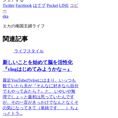
Twitter
Facebook
はてブ
Pocket
LINE
コピ
ー
eka
エカの南国主婦ライフ
関連記事
ライフスタイル
新しいことを始めて脳を活性化
『vlogはじめてみようかな～』
最近YouTubeのvlogにはまり、いっつも
観ていたら夫が『そんなに好きなら自分
でもやってみたら？』と。 いやいや無
理でしょ～と最初は思っていたんです
が、その一言がきっかけでなんとなくそ
の気になってきて（単純です、、）ちょ
っとトラ...