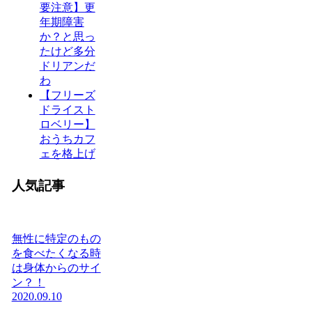
要注意】更
年期障害
か？と思っ
たけど多分
ドリアンだ
わ
【フリーズ
ドライスト
ロベリー】
おうちカフ
ェを格上げ
人気記事
無性に特定のもの
を食べたくなる時
は身体からのサイ
ン？！
2020.09.10