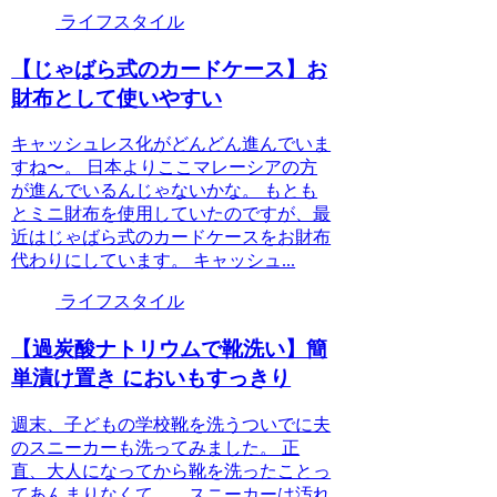
ライフスタイル
【じゃばら式のカードケース】お
財布として使いやすい
キャッシュレス化がどんどん進んでいま
すね〜。 日本よりここマレーシアの方
が進んでいるんじゃないかな。 もとも
とミニ財布を使用していたのですが、最
近はじゃばら式のカードケースをお財布
代わりにしています。 キャッシュ...
ライフスタイル
【過炭酸ナトリウムで靴洗い】簡
単漬け置き においもすっきり
週末、子どもの学校靴を洗うついでに夫
のスニーカーも洗ってみました。 正
直、大人になってから靴を洗ったことっ
てあんまりなくて、、スニーカーは汚れ