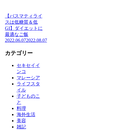
【バスマティライ
スは低糖質＆低
GI】ダイエットに
最適なご飯
2022.06.07
2022.08.07
カテゴリー
セキセイイ
ンコ
マレーシア
ライフスタ
イル
子どものこ
と
料理
海外生活
美容
雑記