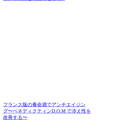
フランス版の養命酒でアンチエイジン
グ〜ベネディクティンD.O.M で冷え性を
改善する〜