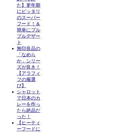
た】更年期
にピッタリ
のスーパー
フード！＆
簡単にプル
プルデザー
ト
無印良品の
「なめら
か」シリー
ズが良き！
【アラフィ
フの服選
び】
シャロット
で日本のカ
レーを作っ
たら絶品だ
った！
【ヒーティ
ーフードに