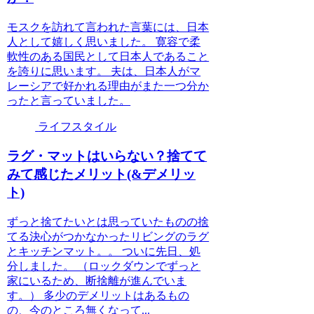
モスクを訪れて言われた言葉には、日本
人として嬉しく思いました。 寛容で柔
軟性のある国民として日本人であること
を誇りに思います。 夫は、日本人がマ
レーシアで好かれる理由がまた一つ分か
ったと言っていました。
ライフスタイル
ラグ・マットはいらない？捨てて
みて感じたメリット(&デメリッ
ト)
ずっと捨てたいとは思っていたものの捨
てる決心がつかなかったリビングのラグ
とキッチンマット。。 ついに先日、処
分しました。 （ロックダウンでずっと
家にいるため、断捨離が進んでいま
す。） 多少のデメリットはあるもの
の、今のところ無くなって...