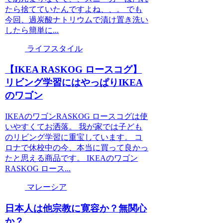
たら捨てていたんですよね、、。 でも
今回、過炭酸ナトリウムで漬け置き洗い
したら簡単に...
ライフスタイル
【IKEA RASKOG ロースコグ】
リビング学習にはやっぱりIKEA
のワゴン
IKEAのワゴンRASKOG ロースコグは使
いやすくてお洒落。 我が家では子ども
のリビング学習に重宝しています。 コ
ロナで休校中の今、本当に買って良かっ
たと思える商品です。 IKEAのワゴン
RASKOG ロース...
マレーシア
日本人は他宗教に寛容か？無関心
か？