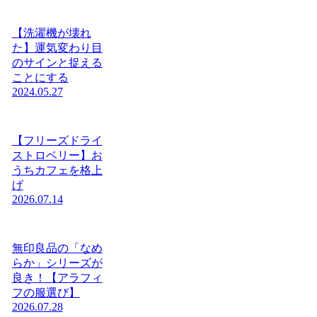
【洗濯機が壊れ
た】運気変わり目
のサインと捉える
ことにする
2024.05.27
【フリーズドライ
ストロベリー】お
うちカフェを格上
げ
2026.07.14
無印良品の「なめ
らか」シリーズが
良き！【アラフィ
フの服選び】
2026.07.28