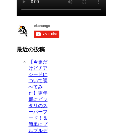
最近の投稿
【今更だ
けどチア
シードに
ついて調
べてみ
た】更年
期にピッ
タリのス
ーパーフ
ード！＆
簡単にプ
ルプルデ