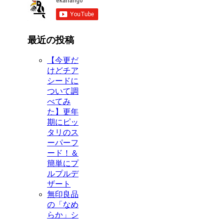
最近の投稿
【今更だ
けどチア
シードに
ついて調
べてみ
た】更年
期にピッ
タリのス
ーパーフ
ード！＆
簡単にプ
ルプルデ
ザート
無印良品
の「なめ
らか」シ