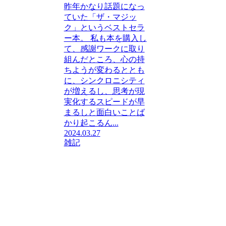
昨年かなり話題になっ
ていた「ザ・マジッ
ク」というベストセラ
ー本。 私も本を購入し
て、感謝ワークに取り
組んだところ、心の持
ちようが変わるととも
に、シンクロニシティ
が増えるし、思考が現
実化するスピードが早
まるしと面白いことば
かり起こるん...
2024.03.27
雑記