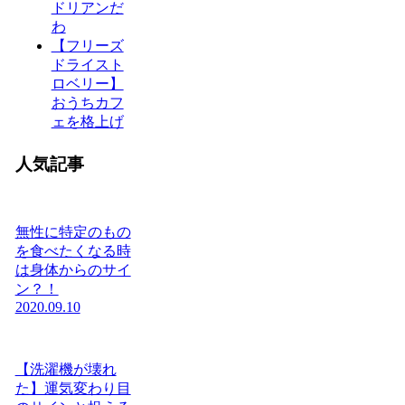
ドリアンだ
わ
【フリーズ
ドライスト
ロベリー】
おうちカフ
ェを格上げ
人気記事
無性に特定のもの
を食べたくなる時
は身体からのサイ
ン？！
2020.09.10
【洗濯機が壊れ
た】運気変わり目