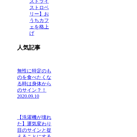
ズドライ
ストロベ
リー】お
うちカフ
ェを格上
げ
人気記事
無性に特定のも
のを食べたくな
る時は身体から
のサイン？！
2020.09.10
【洗濯機が壊れ
た】運気変わり
目のサインと捉
えることにする