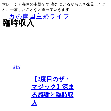
マレーシア在住の主婦です 海外にいるからこそ発見したこ
と、手放したことなど綴っていきます
エカの南国主婦ライフ
臨時収入
雑記
【2度目のザ・
マジック】深ま
る感謝と臨時収
入