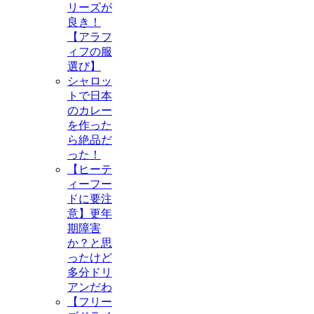
リーズが
良き！
【アラフ
ィフの服
選び】
シャロッ
トで日本
のカレー
を作った
ら絶品だ
った！
【ヒーテ
ィーフー
ドに要注
意】更年
期障害
か？と思
ったけど
多分ドリ
アンだわ
【フリー