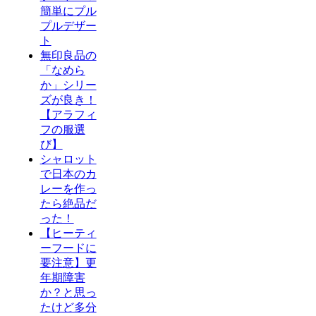
簡単にプル
プルデザー
ト
無印良品の
「なめら
か」シリー
ズが良き！
【アラフィ
フの服選
び】
シャロット
で日本のカ
レーを作っ
たら絶品だ
った！
【ヒーティ
ーフードに
要注意】更
年期障害
か？と思っ
たけど多分