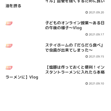
イル】血管を強くするために良い
油を摂る
2021.09.20
子どものオンライン授業～ある日
雑記
の午後の様子～Vlog
2021.09.17
ステイホームの『だらだら食べ』
美容
で虫歯が出来てしまった～
2021.09.15
【塩豚は作っておくと便利！イン
料理
スタントラーメンに入れたら本格
ラーメンに】Vlog
2021.09.10