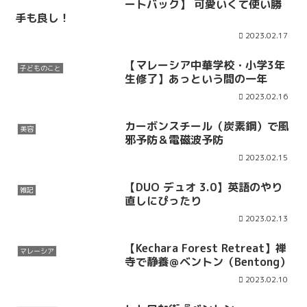
ートバック】 可愛いくて使い勝
手も良し！
2023.02.17
【マレーシア中華学校・小学3年
子どものこと
生修了】あっという間の一年
2023.02.16
カーボンスチール（炭素鋼）で風
美容
邪予防＆電磁波予防
2023.02.15
【DUO デュオ 3.0】英語のやり
雑記
直しにぴったり
2023.02.13
【Kechara Forest Retreat】禅
マレーシア
寺で静養＠ベントン（Bentong）
2023.02.10