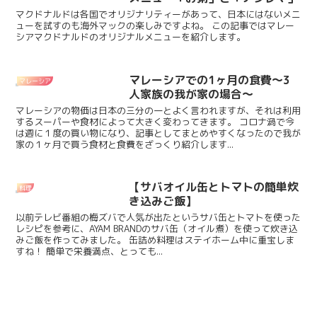
マクドナルドは各国でオリジナリティーがあって、日本にはないメニ
ューを試すのも海外マックの楽しみですよね。 この記事ではマレー
シアマクドナルドのオリジナルメニューを紹介します。
マレーシアでの1ヶ月の食費〜3
マレーシア
人家族の我が家の場合〜
マレーシアの物価は日本の三分の一とよく言われますが、それは利用
するスーパーや食材によって大きく変わってきます。 コロナ渦で今
は週に１度の買い物になり、記事としてまとめやすくなったので我が
家の１ヶ月で買う食材と食費をざっくり紹介します...
【サバオイル缶とトマトの簡単炊
料理
き込みご飯】
以前テレビ番組の梅ズバで人気が出たというサバ缶とトマトを使った
レシピを参考に、AYAM BRANDのサバ缶（オイル煮）を使って炊き込
みご飯を作ってみました。 缶詰め料理はステイホーム中に重宝しま
すね！ 簡単で栄養満点、とっても...