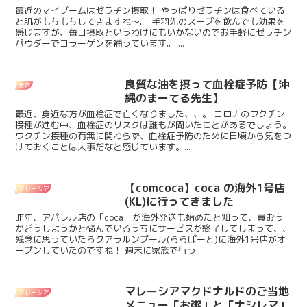
最近のマイブームはゼラチン摂取！ やっぱりゼラチンは食べている
と肌がもちもちしてきますね〜。 手羽先のスープを飲んでも効果を
感じますが、毎日摂取というわけにもいかないのでお手軽にゼラチン
パウダーでコラーゲンを補っています。 ...
良質な油を摂って血栓症予防【沖
美容
縄のまーてる先生】
最近、身近な方が血栓症で亡くなりました、、。 コロナのワクチン
接種が進む中、血栓症のリスクは誰もが聞いたことがあるでしょう。
ワクチン接種の有無に関わらず、血栓症予防のために日頃から気をつ
けておくことは大事だなと感じています。...
【comcoca】coca の海外1号店
マレーシア
(KL)に行ってきました
昨年、アパレル店の「coca」が海外発送も始めたと知って、買おう
かどうしようかと悩んでいるうちにサービスが終了してしまって、、
残念に思っていたらクアラルンプール(ららぽーと)に海外1号店がオ
ープンしていたのですね！ 週末に家族で行っ...
マレーシアマクドナルドのご当地
マレーシア
メニュー「お粥」と「ナシレマ」