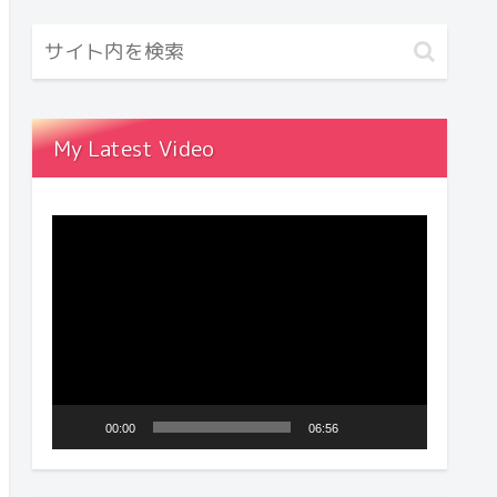
My Latest Video
動
画
プ
レ
ー
ヤ
00:00
06:56
ー