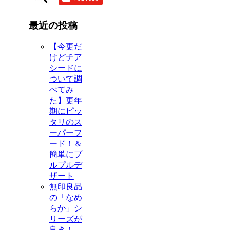
最近の投稿
【今更だ
けどチア
シードに
ついて調
べてみ
た】更年
期にピッ
タリのス
ーパーフ
ード！＆
簡単にプ
ルプルデ
ザート
無印良品
の「なめ
らか」シ
リーズが
良き！