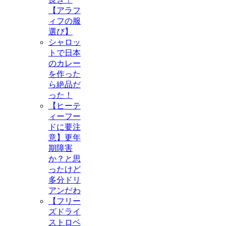
【アラフ
ィフの服
選び】
シャロッ
トで日本
のカレー
を作った
ら絶品だ
った！
【ヒーテ
ィーフー
ドに要注
意】更年
期障害
か？と思
ったけど
多分ドリ
アンだわ
【フリー
ズドライ
ストロベ