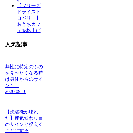
【フリーズ
ドライスト
ロベリー】
おうちカフ
ェを格上げ
人気記事
無性に特定のもの
を食べたくなる時
は身体からのサイ
ン？！
2020.09.10
【洗濯機が壊れ
た】運気変わり目
のサインと捉える
ことにする