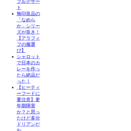
プルデザー
ト
無印良品の
「なめら
か」シリー
ズが良き！
【アラフィ
フの服選
び】
シャロット
で日本のカ
レーを作っ
たら絶品だ
った！
【ヒーティ
ーフードに
要注意】更
年期障害
か？と思っ
たけど多分
ドリアンだ
わ