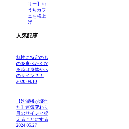
リー】お
うちカフ
ェを格上
げ
人気記事
無性に特定のも
のを食べたくな
る時は身体から
のサイン？！
2020.09.10
【洗濯機が壊れ
た】運気変わり
目のサインと捉
えることにする
2024.05.27