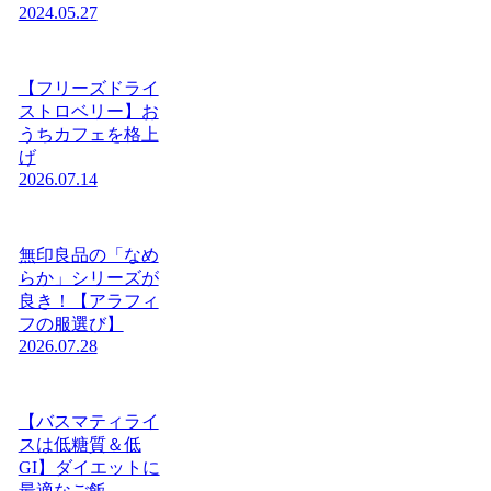
2024.05.27
【フリーズドライ
ストロベリー】お
うちカフェを格上
げ
2026.07.14
無印良品の「なめ
らか」シリーズが
良き！【アラフィ
フの服選び】
2026.07.28
【バスマティライ
スは低糖質＆低
GI】ダイエットに
最適なご飯