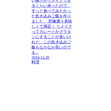
い豚汁がリメイクでき
るくらい余ったので、
ずっと食べてみたかっ
た炊き込みご飯を作り
ました。 想像通り美味
しくて満足！ リメイク
ってカレーとかグラタ
ンにすることが多いけ
れど、この炊き込みご
飯もなかなか良いので
ま...
2024.12.20
料理