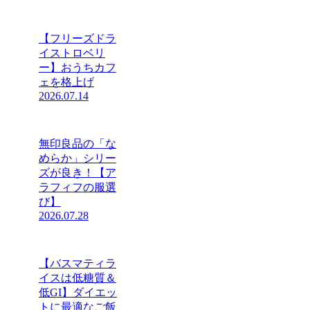
【フリーズドラ
イストロベリ
ー】おうちカフ
ェを格上げ
2026.07.14
無印良品の「な
めらか」シリー
ズが良き！【ア
ラフィフの服選
び】
2026.07.28
【バスマティラ
イスは低糖質＆
低GI】ダイエッ
トに最適なご飯