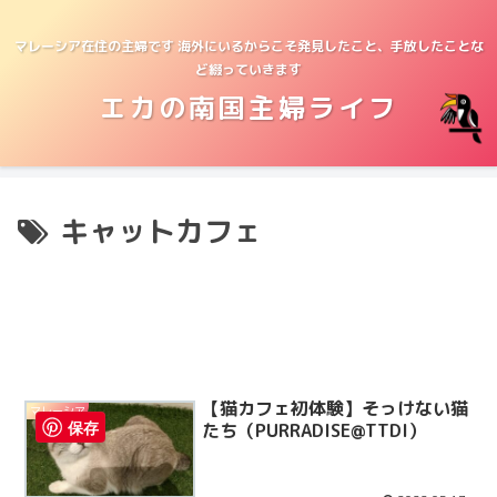
マレーシア在住の主婦です 海外にいるからこそ発見したこと、手放したことな
ど綴っていきます
エカの南国主婦ライフ
キャットカフェ
【猫カフェ初体験】そっけない猫
マレーシア
保存
たち（PURRADISE@TTDI）