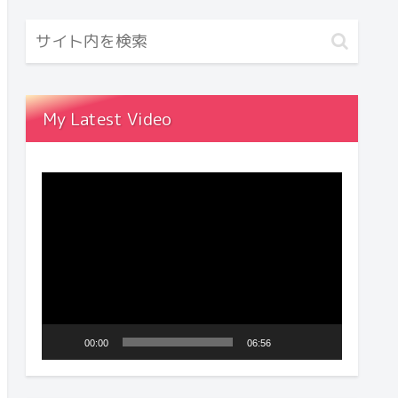
My Latest Video
動
画
プ
レ
ー
ヤ
00:00
06:56
ー