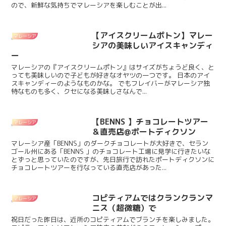
ので、新鮮な気持ちでマレーシアを楽しむことが出...
【アイスクリームポトン】マレー
マレーシア
シアの美味しいアイスキャンディ
ー
マレーシアの『アイスクリームポトン』はサイズがちょうど良く、と
っても美味しいので子どもが好きなオヤツの一つです。 日本のアイ
スキャンディーのようなものかな。 でもフレイバーがマレーシア独
特なものも多く、クセになる美味しさなんで...
【BENNS 】チョコレートツアー
マレーシア
＆直売店@ポートディクソン
マレーシア産「BENNS」のダークチョコレートが大好きで、セラン
ゴール州にある「BENNS 」のチョコレート工場に見学に行きたいな
とずっと思っていたのですが、先日旅行で訪れたポートディクソンに
チョコレートツアーを行なっている直売店があった...
コピティアムではクランクランマ
マレーシア
ニス（超微糖）で
祝日だった昨日は、近所のコピティアムでブランチを楽しみました。