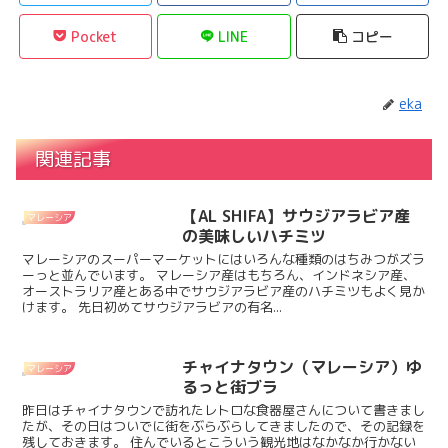
Pocket
LINE
コピー
eka
関連記事
【AL SHIFA】サウジアラビア産
マレーシア
の美味しいハチミツ
マレーシアのスーパーマーケットにはいろんな種類のはちみつがズラ
ーっと並んでいます。 マレーシア産はもちろん、インドネシア産、
オーストラリア産とある中でサウジアラビア産のハチミツもよく見か
けます。 先日初めてサウジアラビアの有名...
チャイナタウン（マレーシア）ゆ
マレーシア
るっと街ブラ
昨日はチャイナタウンで訪れたレトロな食器屋さんについて書きまし
たが、その日はついでに街をぶらぶらしてきましたので、その記録を
残しておきます。 住んでいるとこういう観光地はなかなか行かない