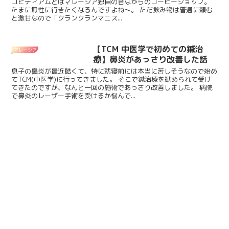
コピティアムとはマレーシア独自の昔ながらのコーヒーショップ。
たまに無性に行きたくなるんですよね〜。 ただ飲み物は普通に頼む
と激甘なので「クランクランマニス...
【TCM 中医学で初めての鍼治
マレーシア
療】鼻炎があっさり改善した話
息子の鼻炎が最近酷くて、特に就寝前には本当に苦しそうなので始め
てTCM(中医学)に行ってきました。 そこで鍼治療を勧められて受け
てきたのですが、なんと一回の施術であっさり改善しました。 病院
で鼻炎のレーザー手術を受けるか悩んで...