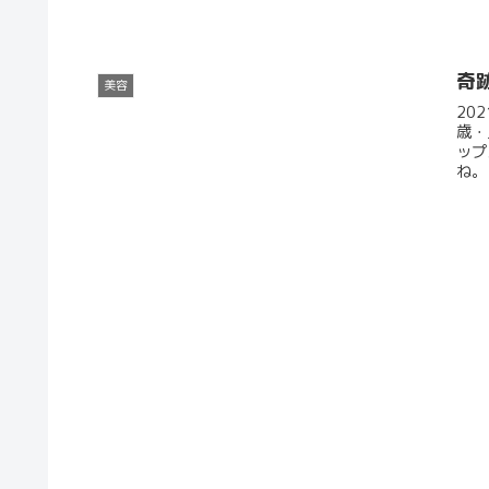
奇
美容
20
歳・
ップ
ね。