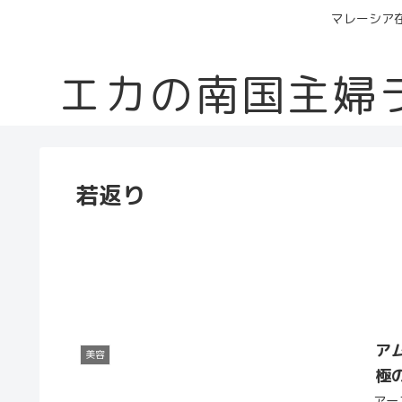
マレーシア
エカの南国主婦
若返り
ア
美容
極
アー