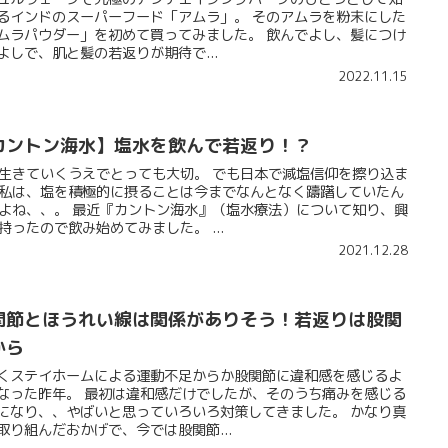
るインドのスーパーフード「アムラ」。 そのアムラを粉末にした
ムラパウダー」を初めて買ってみました。 飲んでよし、髪につけ
よしで、肌と髪の若返りが期待で...
2022.11.15
カントン海水】塩水を飲んで若返り！？
生きていくうえでとっても大切。 でも日本で減塩信仰を擦り込ま
私は、塩を積極的に摂ることは今までなんとなく躊躇していたん
よね、、。 最近『カントン海水』（塩水療法）について知り、興
持ったので飲み始めてみました。 ...
2021.12.28
関節とほうれい線は関係がありそう！若返りは股関
から
くステイホームによる運動不足からか股関節に違和感を感じるよ
なった昨年。 最初は違和感だけでしたが、そのうち痛みを感じる
になり、、やばいと思っていろいろ対策してきました。 かなり真
取り組んだおかげで、今では股関節...