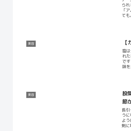
られ
「ア
ても
【
美容
塩は
れた
です
味を
股
美容
節
長引
うに
よう
剣に