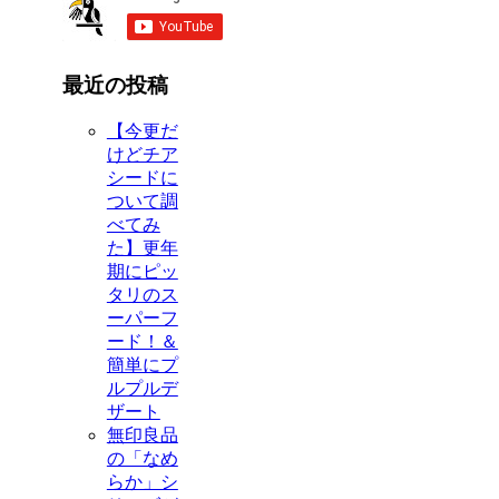
最近の投稿
【今更だ
けどチア
シードに
ついて調
べてみ
た】更年
期にピッ
タリのス
ーパーフ
ード！＆
簡単にプ
ルプルデ
ザート
無印良品
の「なめ
らか」シ