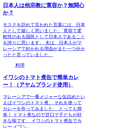
日本人は他宗教に寛容か？無関心
か？
モスクを訪れて言われた言葉には、日本
人として嬉しく思いました。 寛容で柔
軟性のある国民として日本人であること
を誇りに思います。 夫は、日本人がマ
レーシアで好かれる理由がまた一つ分か
ったと言っていました。
料理
イワシのトマト煮缶で簡単カレ
ー！（アヤムブランド使用）
マレーシアで一番メジャーな缶詰めとい
えばイワシのトマト煮。 それを使って
カレーを作ってみました。 とっても簡
単！ トマト煮なので甘口で子どもが好
きな味です。 イワシのトマト煮缶でカ
レー イワシ...