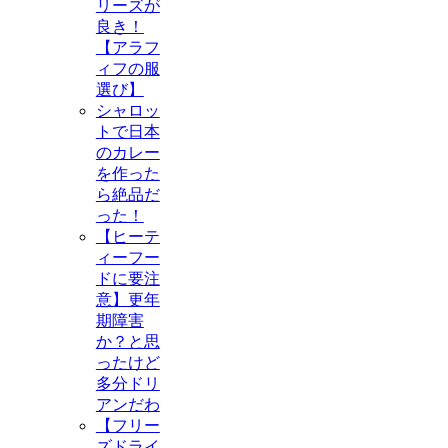
リーズが
良き！
【アラフ
ィフの服
選び】
シャロッ
トで日本
のカレー
を作った
ら絶品だ
った！
【ヒーテ
ィーフー
ドに要注
意】更年
期障害
か？と思
ったけど
多分ドリ
アンだわ
【フリー
ズドライ