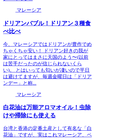
マレーシア
ドリアンバブル！ドリアン３種食
べ比べ
今、マレーシアではドリアンが豊作でめ
ちゃくちゃ安い！ ドリアン好きの我が
家にとってはまさに天国のよう〜(以前
は苦手だったのが信じられないくら
い)。 とはいっても匂いが凄いので平日
は避けてますが、毎週金曜日は「ドリア
ンデー」と称...
マレーシア
白花油は万能アロマオイル！虫除
けや掃除にも使える
台湾と香港の定番土産として有名な「白
花油」ですが、実はこれマレーシア、ペ