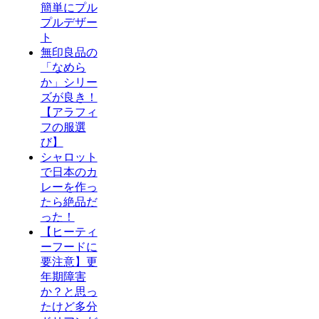
簡単にプル
プルデザー
ト
無印良品の
「なめら
か」シリー
ズが良き！
【アラフィ
フの服選
び】
シャロット
で日本のカ
レーを作っ
たら絶品だ
った！
【ヒーティ
ーフードに
要注意】更
年期障害
か？と思っ
たけど多分