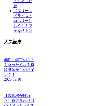
ドリアンだ
わ
【フリーズ
ドライスト
ロベリー】
おうちカフ
ェを格上げ
人気記事
無性に特定のもの
を食べたくなる時
は身体からのサイ
ン？！
2020.09.10
【洗濯機が壊れ
た】運気変わり目
のサインと捉える