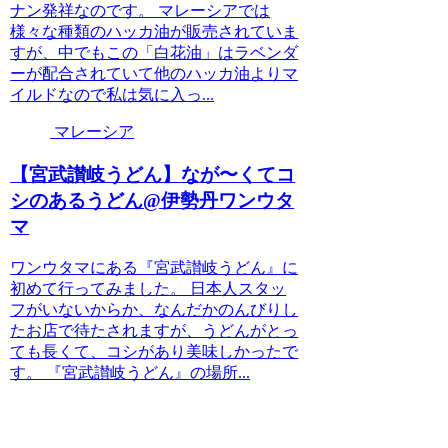
ナン発祥なのです。 マレーシアでは
様々な種類のハッカ油が販売されていま
すが、中でもこの「白花油」はラベンダ
ーが配合されていて他のハッカ油よりマ
イルドなので私は気に入っ...
マレーシア
【宮武讃岐うどん】なが〜くてコ
シのあるうどん@伊勢丹ワンウタ
マ
ワンウタマにある『宮武讃岐うどん』に
初めて行ってみました。 日本人スタッ
フがいないからか、なんだかのんびりし
たお店で待たされますが、うどんがとっ
ても長くて、コシがあり美味しかったで
す。 『宮武讃岐うどん』の場所...