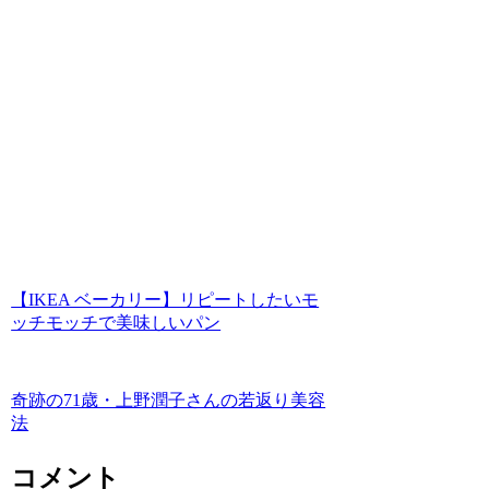
【IKEA ベーカリー】リピートしたいモ
ッチモッチで美味しいパン
奇跡の71歳・上野潤子さんの若返り美容
法
コメント