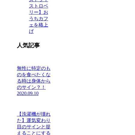
ストロベ
リー】お
うちカフ
ェを格上
げ
人気記事
無性に特定のも
のを食べたくな
る時は身体から
のサイン？！
2020.09.10
【洗濯機が壊れ
た】運気変わり
目のサインと捉
えることにする