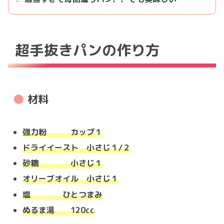
超手抜きパンの作り方
材料
強力粉 カップ１
ドライイースト 小さじ１/２
砂糖 小さじ１
オリーブオイル 小さじ１
塩 ひとつまみ
ぬるま湯
120c
c