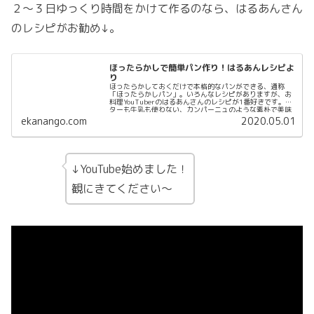
２～３日ゆっくり時間をかけて作るのなら、はるあんさん
のレシピがお勧め↓。
ほったらかしで簡単パン作り！はるあんレシピよ
り
ほったらかしておくだけで本格的なパンができる、通称
「ほったらかしパン」。いろんなレシピがありますが、お
料理YouTuberのはるあんさんのレシピが1番好きです。バ
ターも牛乳も使わない、カンパーニュのような素朴で美味
しいパンが出来上がりま...
ekanango.com
2020.05.01
↓YouTube始めました！
観にきてください～