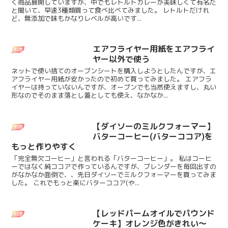
く商品展開していますが、中でもレトルトカレーが美味しくて有名だ
と聞いて、早速3種類買って食べ比べてみました。 レトルトだけれ
ど、無添加で味もかなりレベルが高いです...
エアフライヤー用紙をエアフライ
料理
ヤー以外で使う
ネットで使い捨てのオーブンシートを購入しようとしたんですが、エ
アフライヤー用紙が安かったので初めて買ってみました。 エアフラ
イヤーは持っていないんですが、オーブンでも当然使えますし、丸い
形なのでそのまま落とし蓋としても使え、なかなか...
【ダイソーのミルクフォーマー】
料理
バターコーヒー(バターココア)を
もっと作りやすく
「完全無欠コーヒー」と言われる「バターコーヒー」。 私はコーヒ
ーではなく純ココアで作っているんですが、ブレンダーを毎回出すの
がなかなか面倒で、、先日ダイソーでミルクフォーマーを買ってみま
した。 これでもっと楽にバターココア(や...
【レッドパームオイルでパウンド
料理
ケーキ】オレンジ色がきれい～