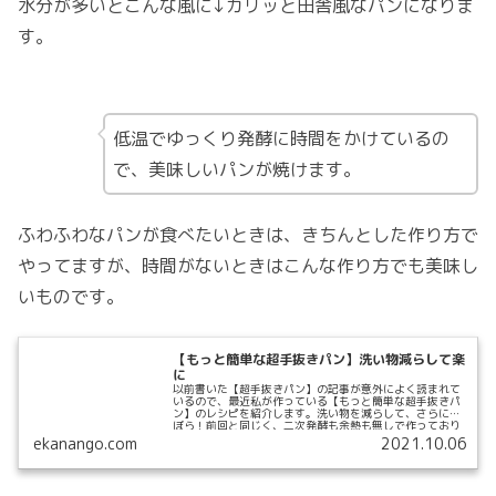
水分が多いとこんな風に↓カリッと田舎風なパンになりま
す。
低温でゆっくり発酵に時間をかけているの
で、美味しいパンが焼けます。
ふわふわなパンが食べたいときは、きちんとした作り方で
やってますが、時間がないときはこんな作り方でも美味し
いものです。
【もっと簡単な超手抜きパン】洗い物減らして楽
に
以前書いた【超手抜きパン】の記事が意外によく読まれて
いるので、最近私が作っている【もっと簡単な超手抜きパ
ン】のレシピを紹介します。洗い物を減らして、さらにず
ぼら！前回と同じく、二次発酵も余熱も無しで作っており
ます。...
ekanango.com
2021.10.06