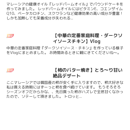
マレーシアの健康オイル『レッドパームオイル』でパウンドケーキを
作ってみました。 レッドパームオイルにはビタミンE、コエンザイム
Q10、ベータカロチン、スクワランなど健康効果の高い成分が豊富！
しかも加熱しても栄養成分が失われる...
【中華の定番家庭料理・ダークソ
雑記
イソースチキン】Vlog
中華の定番家庭料理『ダークソイソース・チキン』を作っている様子
をVlogにまとめました。 お時間あるときに観にきてくださいね～。
【柿のバター焼き】とろ～り甘い
料理
絶品デザート
ここマレーシアでは韓国産の柿が安く手に入りますので、柿大好きな
私は買える時期にはずーっと柿を食べ続けています。 もうそろそろ
シーズンオフだからかな、、先日買った柿がハズレで全然甘くなかっ
たので、ソテーして頂きました。 トロッと...