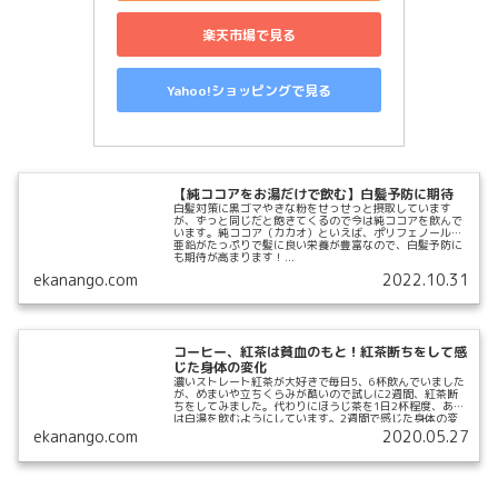
楽天市場で見る
Yahoo!ショッピングで見る
【純ココアをお湯だけで飲む】白髪予防に期待
白髪対策に黒ゴマやきな粉をせっせっと摂取しています
が、ずっと同じだと飽きてくるので今は純ココアを飲んで
います。純ココア（カカオ）といえば、ポリフェノールや
亜鉛がたっぷりで髪に良い栄養が豊富なので、白髪予防に
も期待が高まります！...
ekanango.com
2022.10.31
コーヒー、紅茶は貧血のもと！紅茶断ちをして感
じた身体の変化
濃いストレート紅茶が大好きで毎日5、6杯飲んでいました
が、めまいや立ちくらみが酷いので試しに2週間、紅茶断
ちをしてみました。代わりにほうじ茶を1日2杯程度、あと
は白湯を飲むようにしています。2週間で感じた身体の変
化をまとめました。...
ekanango.com
2020.05.27