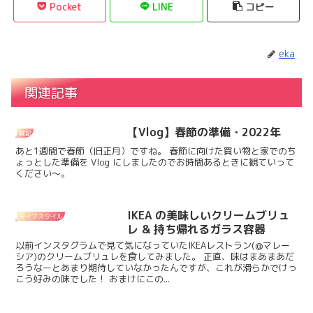
Pocket
LINE
コピー
eka
関連記事
【Vlog】春節の準備・2022年
雑記
あと1週間で春節（旧正月）ですね。 春節に向けた買い物と家でのち
ょっとした準備を Vlog にしましたのでお時間あるときに観ていって
ください～。
IKEA の美味しいクリームブリュ
ライフスタイル
レ & 持ち帰れるガラス容器
以前インスタグラムで見て気になっていたIKEAレストラン(@マレー
シア)のクリームブリュレを食してみました。 正直、味はまあまあだ
ろうなーとあまり期待していなかったんですが、これが滑らかでけっ
こう好みの味でした！ おまけにこの...