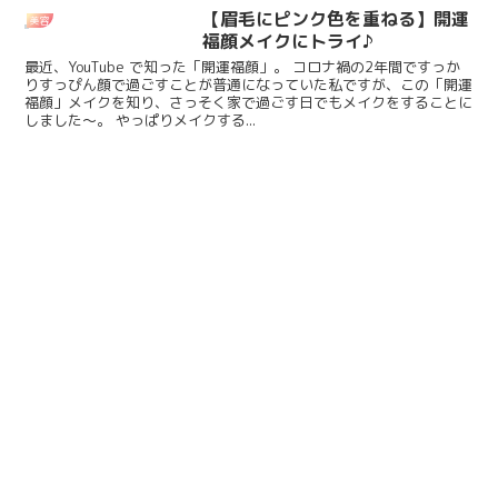
【眉毛にピンク色を重ねる】開運
美容
福顔メイクにトライ♪
最近、YouTube で知った「開運福顔」。 コロナ禍の2年間ですっか
りすっぴん顔で過ごすことが普通になっていた私ですが、この「開運
福顔」メイクを知り、さっそく家で過ごす日でもメイクをすることに
しました～。 やっぱりメイクする...