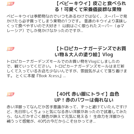
【ベビーキウイ】皮ごと食べられ
美容
る！可愛くて栄養価抜群な果物
ベビーキウイは季節物なのでいつもあるわけではなく、スーパーで見
かけたら必ず買ってしまう果物の1つです。 普通のキウイより美味し
くって食べやすいので大好き！ 以前はごく限られたスーパー（＠マ
レーシア）でしか見かけなかったのですが...
【トロピカーナガーデンズでお買
雑記
い物＆大人の塗り絵】Vlog
トロピカーナガーデンズモールでのお買い物をVlogにしましたの
で、観ていってください。 トロピカーナガーデンズモールはまだ新
しくて入っているお店も少ないんですが、雰囲気がよくて落ち着けま
す。 とくに本屋『Book Xcess』...
【40代 赤い服にトライ】血色
美容
UP！赤のパワーは侮れない
赤い洋服ってなんだか苦手意識があって、ずっと避けていたんですけ
ど、先日珍しくちょっと気になる赤い洋服があったので試着してみた
ら、なんだかすごく顔色が映えて元気に見える！ 生命力を洋服から
補うって感覚が、40代の今だからこそ分かってき...