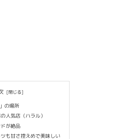
次
ce」の場所
席の人気店（ハラル）
ンドが絶品
ーツも甘さ控えめで美味しい