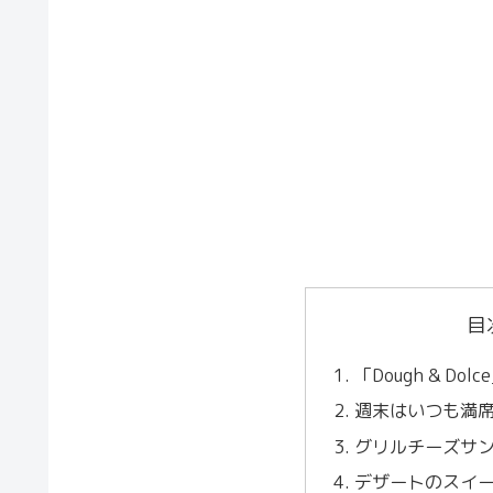
目
「Dough & Dol
週末はいつも満
グリルチーズサ
デザートのスイ