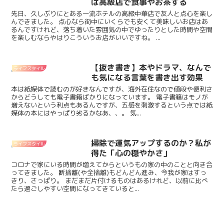
は高級店で食事やお茶する
先日、久しぶりにとある一流ホテルの高級中華店で友人と点心を楽し
んできました。 点心なら街中にいくらでも安くて美味しいお店はあ
るんですけれど、落ち着いた雰囲気の中でゆったりとした時間や空間
を楽しむならやはりこういうお店がいいですね。 ...
【抜き書き】本やドラマ、なんで
ライフスタイル
も気になる言葉を書き出す効果
本は紙媒体で読むのが好きなんですが、海外在住なので値段や便利さ
からどうしても電子書籍ばかりになっています。 電子書籍はモノが
増えないという利点もあるんですが、五感を刺激するという点では紙
媒体の本にはやっぱり劣るかなあ、、。 気...
掃除で運気アップするのか？私が
ライフスタイル
得た「心の穏やかさ」
コロナで家にいる時間が増えてからというもの家の中のことと向き合
ってきました。 断捨離(や全捨離)もどんどん進み、今我が家はすっ
きり、さっぱり。 まだまだ片付けるものはあるけれど、以前に比べ
たら過ごしやすい空間になってきていると...