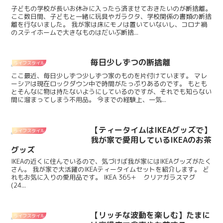
子どもの学校が長いお休みに入ったら済ませておきたいのが断捨離。
ここ数日間、子どもと一緒に玩具やガラクタ、学校関係の書類の断捨
離を行ないました。 我が家は床にモノは置いていないし、コロナ禍
のステイホームで大きなものはだいぶ断捨...
毎日少しずつの断捨離
ライフスタイル
ここ最近、毎日少しずつ少しずつ家のものを片付けています。 マレ
ーシアは現在ロックダウン中で時間がたっぷりあるのです。 もとも
とそんなに物は持たないようにしているのですが、それでも知らない
間に溜まってしまう不用品。 今までの経験上、一気...
【ティータイムはIKEAグッズで】
ライフスタイル
我が家で愛用しているIKEAのお茶
グッズ
IKEAの近くに住んでいるので、気づけば我が家にはIKEAグッズがたく
さん。 我が家で大活躍のIKEAティータイムセットを紹介します。 ど
れもお気に入りの愛用品です。 IKEA 365＋ クリアガラスマグ
(24...
【リッチな波動を楽しむ】たまに
ライフスタイル