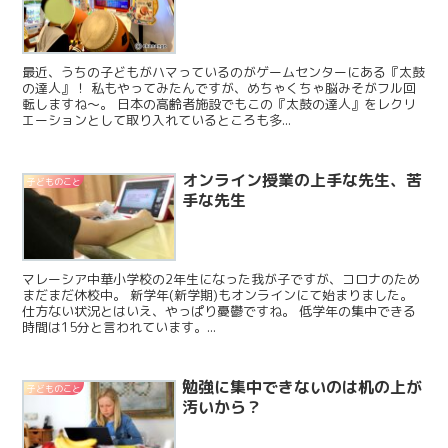
最近、うちの子どもがハマっているのがゲームセンターにある『太鼓
の達人』！ 私もやってみたんですが、めちゃくちゃ脳みそがフル回
転しますね～。 日本の高齢者施設でもこの『太鼓の達人』をレクリ
エーションとして取り入れているところも多...
オンライン授業の上手な先生、苦
子どものこと
手な先生
マレーシア中華小学校の2年生になった我が子ですが、コロナのため
まだまだ休校中。 新学年(新学期)もオンラインにて始まりました。
仕方ない状況とはいえ、やっぱり憂鬱ですね。 低学年の集中できる
時間は15分と言われています。...
勉強に集中できないのは机の上が
子どものこと
汚いから？