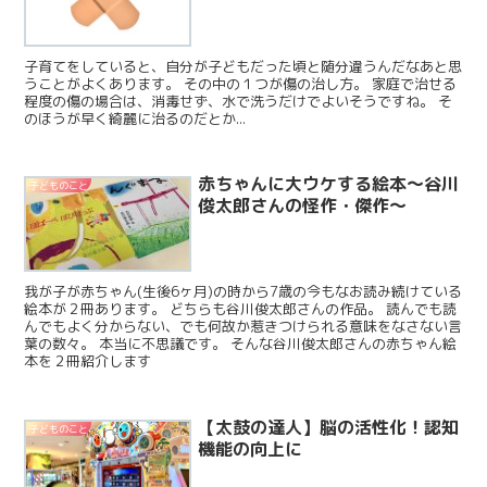
子育てをしていると、自分が子どもだった頃と随分違うんだなあと思
うことがよくあります。 その中の１つが傷の治し方。 家庭で治せる
程度の傷の場合は、消毒せず、水で洗うだけでよいそうですね。 そ
のほうが早く綺麗に治るのだとか...
赤ちゃんに大ウケする絵本〜谷川
子どものこと
俊太郎さんの怪作・傑作〜
我が子が赤ちゃん(生後6ヶ月)の時から7歳の今もなお読み続けている
絵本が２冊あります。 どちらも谷川俊太郎さんの作品。 読んでも読
んでもよく分からない、でも何故か惹きつけられる意味をなさない言
葉の数々。 本当に不思議です。 そんな谷川俊太郎さんの赤ちゃん絵
本を２冊紹介します
【太鼓の達人】脳の活性化！認知
子どものこと
機能の向上に