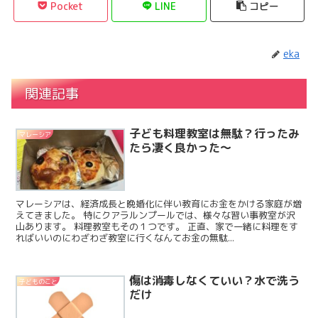
Pocket
LINE
コピー
eka
関連記事
子ども料理教室は無駄？行ったみ
マレーシア
たら凄く良かった〜
マレーシアは、経済成長と晩婚化に伴い教育にお金をかける家庭が増
えてきました。 特にクアラルンプールでは、様々な習い事教室が沢
山あります。 料理教室もその１つです。 正直、家で一緒に料理をす
ればいいのにわざわざ教室に行くなんてお金の無駄...
傷は消毒しなくていい？水で洗う
子どものこと
だけ