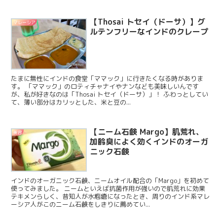
【Thosai トセイ（ドーサ）】グ
マレーシア
ルテンフリーなインドのクレープ
たまに無性にインドの食堂「ママック」に行きたくなる時がありま
す。 「ママック」のロティチャナイやナンなども美味しいんです
が、私が好きなのは「Thosai トセイ（ドーサ）」！ ふわっとしてい
て、薄い部分はカリッとした、米と豆の...
【ニーム石鹸 Margo】肌荒れ、
美容
加齢臭によく効くインドのオーガ
ニック石鹸
インドのオーガニック石鹸、ニームオイル配合の「Margo」を初めて
使ってみました。 ニームといえば抗菌作用が強いので肌荒れに効果
テキメンらしく、昔知人が水疱瘡になったとき、周りのインド系マレ
ーシア人がこのニーム石鹸をしきりに薦めてい...