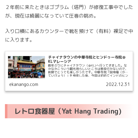
２年前に来たときはゴプラム（塔門）が修復工事中でした
が、現在は綺麗になっていて圧巻の眺め。
入り口横にあるカウンターで靴を預けて（有料）裸足で中
に入ります。
チャイナタウンの中華寺院とヒンドゥー寺院＠
KLマレーシア
数年ぶりにチャイナタウン（＠KL)へ行ってきました。な
かなかこういう観光地らしいところは普段行かないので、
新鮮でとっても楽しかったです。中華寺院「關帝廟（かん
ていびょう）」を参拝した後、今回は初めてインドのヒン
ドゥー寺院「...
ekanango.com
2022.12.31
レトロ食器屋（Yat Hang Trading)