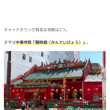
チャイナタウンで有名な寺院は2つ。
まずは
中華寺院「關帝廟（かんていびょう）」
。