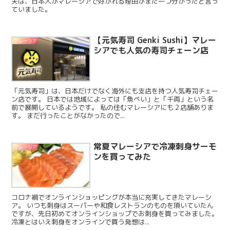
夫は、日本人がマレーシアで好かれる理由がまた一つ分かったと言っ
ていました。
【元気寿司 Genki Sushi】マレー
マレーシア
シアでも人気の寿司チェーン店
「元気寿司」は、日本だけでなく海外にも支店を持つ人気寿司チェー
ン店です。 日本では地域によっては「魚べい」と「千両」という名
前で展開しているようです。 私の住むマレーシアにも２店舗ありま
す。 まだ行ったことがなかったので...
常夏マレーシアで冷凍刺身サーモ
マレーシア
ンを買ってみた
コロナ禍でオンラインショッピングが本当に充実してきたマレーシ
ア。 いつも刺身はスーパーや和食レストランのものを頂いていたん
ですが、先日初めてオンラインショップでお刺身を買ってみました。
冷凍とはいえ刺身をオンラインで買う発想は...