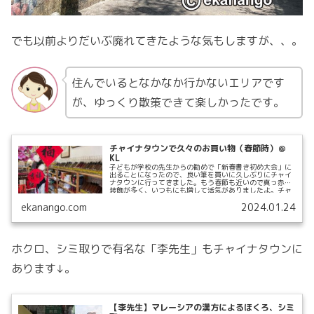
でも以前よりだいぶ廃れてきたような気もしますが、、。
住んでいるとなかなか行かないエリアです
が、ゆっくり散策できて楽しかったです。
チャイナタウンで久々のお買い物（春節時）＠
KL
子どもが学校の先生からの勧めで「新春書き初め大会」に
出ることになったので、良い筆を買いに久しぶりにチャイ
ナタウンに行ってきました。もう春節も近いので真っ赤な
装飾が多く、いつもにも増して活気がありましたよ。チャ
イナタ...
ekanango.com
2024.01.24
ホクロ、シミ取りで有名な「李先生」もチャイナタウンに
あります↓。
【李先生】マレーシアの漢方によるほくろ、シミ