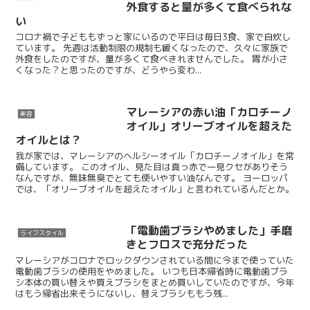
外食すると量が多くて食べられな
い
コロナ禍で子どももずっと家にいるので平日は毎日3食、家で自炊し
ています。 先週は活動制限の規制も緩くなったので、久々に家族で
外食をしたのですが、量が多くて食べきれませんでした。 胃が小さ
くなった？と思ったのですが、どうやら変わ...
マレーシアの赤い油「カロチーノ
美容
オイル」オリーブオイルを超えた
オイルとは？
我が家では、マレーシアのヘルシーオイル「カロチーノオイル」を常
備しています。 このオイル、見た目は真っ赤で一見クセがありそう
なんですが、無味無臭でとても使いやすい油なんです。 ヨーロッパ
では、「オリーブオイルを超えたオイル」と言われているんだとか。
「電動歯ブラシやめました」手磨
ライフスタイル
きとフロスで充分だった
マレーシアがコロナでロックダウンされている間に今まで使っていた
電動歯ブラシの使用をやめました。 いつも日本帰省時に電動歯ブラ
シ本体の買い替えや買えブラシをまとめ買いしていたのですが、今年
はもう帰省出来そうにないし、替えブラシももう残...