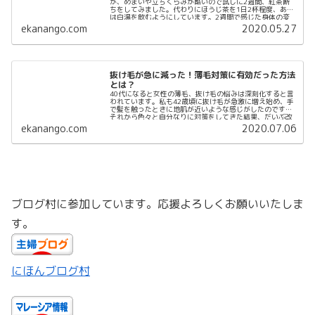
が、めまいや立ちくらみが酷いので試しに2週間、紅茶断
ちをしてみました。代わりにほうじ茶を1日2杯程度、あと
は白湯を飲むようにしています。2週間で感じた身体の変
化をまとめました。...
ekanango.com
2020.05.27
抜け毛が急に減った！薄毛対策に有効だった方法
とは？
40代になると女性の薄毛、抜け毛の悩みは深刻化すると言
われています。私も42歳頃に抜け毛が急激に増え始め、手
で髪を触ったときに地肌が近いような感じがしたのです。
それから色々と自分なりに対策をしてきた結果、だいぶ改
善されてき...
ekanango.com
2020.07.06
ブログ村に参加しています。応援よろしくお願いいたしま
す。
にほんブログ村