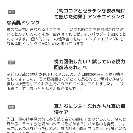
【純ココアとゼラチンを飲み続け
美容
て感じた効果】アンチエイジング
な美肌ドリンク
神の飲み物と言われる「ココア」。 いつも純ココアをお湯だけで溶
いて飲んでいるんですが、最近はそれにゼラチンパウダーも加えて飲
んでいます。 個人的にはこの組み合わせは、アンチエイジングにも
なる美肌ドリンクじゃないかと思っています...
視力回復したい！試している視力
美容
回復法あれこれ
子ども(7歳)の視力が低下してきたため、先日眼鏡屋さんで視力検査
をしてきました。 その眼鏡屋さんがとても良心的で、無料でかなり
詳しい検査をしてくれた上でこうアドバイスしてくれました。 「今
眼鏡にしてしまうとどんどん度が進んでし...
耳たぶにシミ！忘れがちな耳の保
美容
湿ケア
先日、車の助手席の前にある鏡で自分の顔をチェックしたら、なんと
耳たぶにうっすらと細かいシミ（そばかす？）があるのを発見、、。
家では気づかなかったけれど、外の明るい場所ではこういう細かいの