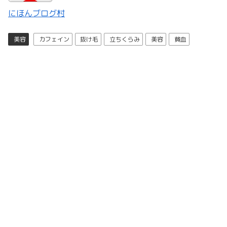
にほんブログ村
美容
カフェイン
抜け毛
立ちくらみ
美容
貧血