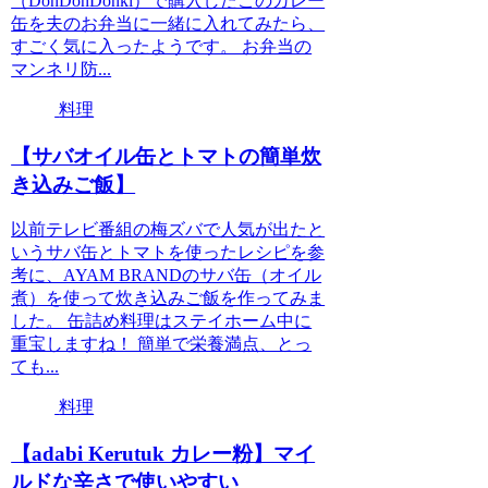
（DonDonDonki）で購入したこのカレー
缶を夫のお弁当に一緒に入れてみたら、
すごく気に入ったようです。 お弁当の
マンネリ防...
料理
【サバオイル缶とトマトの簡単炊
き込みご飯】
以前テレビ番組の梅ズバで人気が出たと
いうサバ缶とトマトを使ったレシピを参
考に、AYAM BRANDのサバ缶（オイル
煮）を使って炊き込みご飯を作ってみま
した。 缶詰め料理はステイホーム中に
重宝しますね！ 簡単で栄養満点、とっ
ても...
料理
【adabi Kerutuk カレー粉】マイ
ルドな辛さで使いやすい