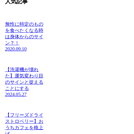
人気記事
無性に特定のもの
を食べたくなる時
は身体からのサイ
ン？！
2020.09.10
【洗濯機が壊れ
た】運気変わり目
のサインと捉える
ことにする
2024.05.27
【フリーズドライ
ストロベリー】お
うちカフェを格上
げ