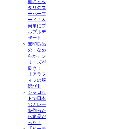
期にピッ
タリのス
ーパーフ
ード！＆
簡単にプ
ルプルデ
ザート
無印良品
の「なめ
らか」シ
リーズが
良き！
【アラフ
ィフの服
選び】
シャロッ
トで日本
のカレー
を作った
ら絶品だ
った！
【ヒーテ