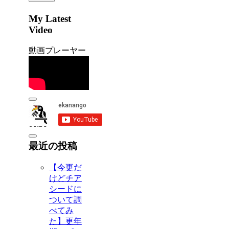
My Latest
Video
動画プレーヤー
00:00
00:00
06:56
最近の投稿
【今更だ
けどチア
シードに
ついて調
べてみ
た】更年