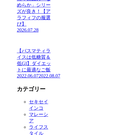
めらか」シリー
ズが良き！【ア
ラフィフの服選
び】
2026.07.28
【バスマティラ
イスは低糖質＆
低GI】ダイエッ
トに最適なご飯
2022.06.07
2022.08.07
カテゴリー
セキセイ
インコ
マレーシ
ア
ライフス
タイル