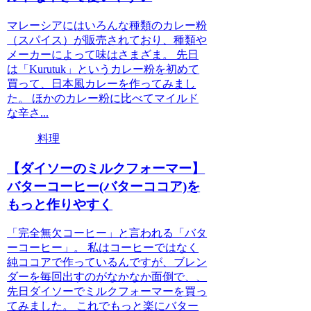
マレーシアにはいろんな種類のカレー粉
（スパイス）が販売されており、種類や
メーカーによって味はさまざま。 先日
は「Kurutuk」というカレー粉を初めて
買って、日本風カレーを作ってみまし
た。 ほかのカレー粉に比べてマイルド
な辛さ...
料理
【ダイソーのミルクフォーマー】
バターコーヒー(バターココア)を
もっと作りやすく
「完全無欠コーヒー」と言われる「バタ
ーコーヒー」。 私はコーヒーではなく
純ココアで作っているんですが、ブレン
ダーを毎回出すのがなかなか面倒で、、
先日ダイソーでミルクフォーマーを買っ
てみました。 これでもっと楽にバター