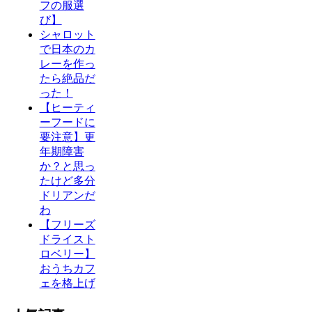
フの服選
び】
シャロット
で日本のカ
レーを作っ
たら絶品だ
った！
【ヒーティ
ーフードに
要注意】更
年期障害
か？と思っ
たけど多分
ドリアンだ
わ
【フリーズ
ドライスト
ロベリー】
おうちカフ
ェを格上げ