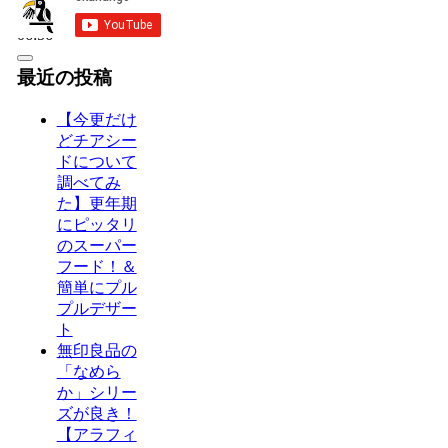
00:00
06:56
最近の投稿
【今更だけ
どチアシー
ドについて
調べてみ
た】更年期
にピッタリ
のスーパー
フード！＆
簡単にプル
プルデザー
ト
無印良品の
「なめら
か」シリー
ズが良き！
【アラフィ