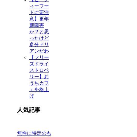
ィーフー
ドに要注
意】更年
期障害
か？と思
ったけど
多分ドリ
アンだわ
【フリー
ズドライ
ストロベ
リー】お
うちカフ
ェを格上
げ
人気記事
無性に特定のも