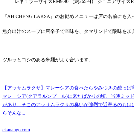
レギュラーサイズRM9.90 （約265円） ジュニアサイズRM
『AH CHENG LAKSA』のお勧めメニューは店の名前にも
魚介出汁のスープに唐辛子で辛味を、タマリンドで酸味を加
ツルッとコシのある米麺がよく合います。
【アッサムラクサ】マレーシアの食べたらやみつきの酸っぱ
マレーシア(クアラルンプール)に来たばかりの頃、当時ミッド
があり、そこのアッサムラクサの臭いが強烈で近寄るのもは
らそんな...
ekanango.com