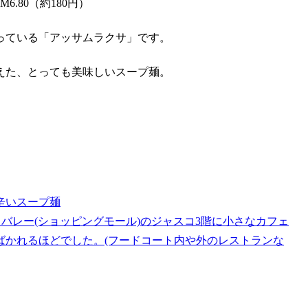
6.80（約180円）
入っている「
アッサムラクサ
」です。
えた、とっても美味しいスープ麺。
辛いスープ麺
バレー(ショッピングモール)のジャスコ3階に小さなカフェ
ばかれるほどでした。(フードコート内や外のレストランな