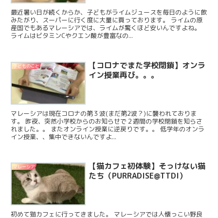
最近暑い日が続くからか、子どもがライムジュースを毎日のように飲
みたがり、スーパーに行く度に大量に買っております。 ライムの原
産国でもあるマレーシアでは、ライムが驚くほど安いんですよね。
ライムはビタミンCやクエン酸が豊富なの...
【コロナでまた学校閉鎖】オンラ
子どものこと
イン授業再び。。。
マレーシアは現在コロナの第３波(まだ第2波？)に襲われておりま
す。 昨夜、突然小学校からのお知らせで２週間の学校閉鎖を知らさ
れました。。 またオンライン授業に逆戻りです。。 低学年のオンラ
イン授業、、集中できないんですよ...
【猫カフェ初体験】そっけない猫
マレーシア
たち（PURRADISE@TTDI）
初めて猫カフェに行ってきました。 マレーシアでは人懐っこい野良