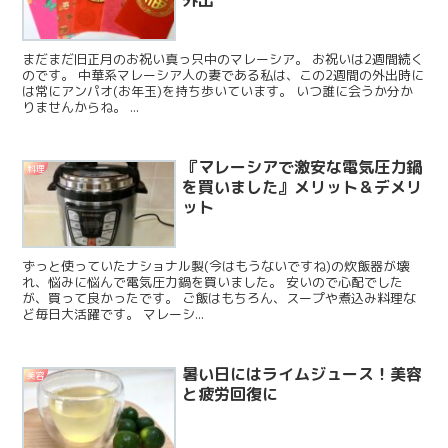
外出
まだまだ旧正月のお祝い真っ只中のマレーシア。 お祝いは2週間続く
のです。 中華系マレーシア人の妻である私は、この2週間の外出時に
は常にアンパオ(お年玉)を持ち歩いています。 いつ誰に会うか分か
りませんからね。 ...
『マレーシアで激安な電気圧力鍋
料理
を買いました』メリット＆デメリ
ット
ずっと使っていたナショナル製(今はもうないですね)の炊飯器が壊
れ、悩みに悩んで電気圧力鍋を買いました。 安いので心配でした
が、買って良かったです。 ご飯はもちろん、スープや煮込み料理な
ど毎日大活躍です。 マレーシ...
暑い日にはライムジュース！美容
美容
と疲労回復に