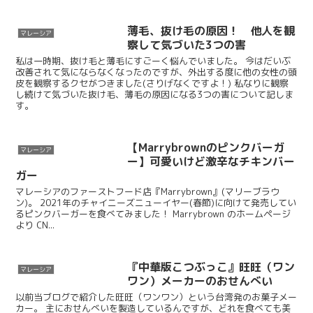
薄毛、抜け毛の原因！ 他人を観
マレーシア
察して気づいた3つの害
私は一時期、抜け毛と薄毛にすごーく悩んでいました。 今はだいぶ
改善されて気にならなくなったのですが、外出する度に他の女性の頭
皮を観察するクセがつきました(さりげなくですよ！) 私なりに観察
し続けて気づいた抜け毛、薄毛の原因になる3つの害について記しま
す。
【Marrybrownのピンクバーガ
マレーシア
ー】可愛いけど激辛なチキンバー
ガー
マレーシアのファーストフード店『Marrybrown』(マリーブラウ
ン)。 2021年のチャイニーズニューイヤー(春節)に向けて発売してい
るピンクバーガーを食べてみました！ Marrybrown のホームページ
より CN...
『中華版こつぶっこ』旺旺（ワン
マレーシア
ワン）メーカーのおせんべい
以前当ブログで紹介した旺旺（ワンワン）という台湾発のお菓子メー
カー。 主におせんべいを製造しているんですが、どれを食べても美