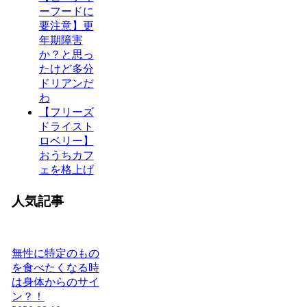
ーフードに
要注意】更
年期障害
か？と思っ
たけど多分
ドリアンだ
わ
【フリーズ
ドライスト
ロベリー】
おうちカフ
ェを格上げ
人気記事
無性に特定のもの
を食べたくなる時
は身体からのサイ
ン？！