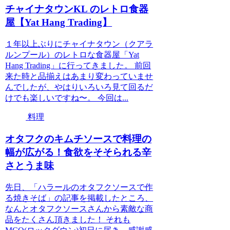
チャイナタウンKL のレトロ食器
屋【Yat Hang Trading】
１年以上ぶりにチャイナタウン（クアラ
ルンプール）のレトロな食器屋「Yat
Hang Trading」に行ってきました。 前回
来た時と品揃えはあまり変わっていませ
んでしたが、やはりいろいろ見て回るだ
けでも楽しいですね〜。 今回は...
料理
オタフクのキムチソースで料理の
幅が広がる！食欲をそそられる辛
さとうま味
先日、「ハラールのオタフクソースで作
る焼きそば」の記事を掲載したところ、
なんとオタフクソースさんから素敵な商
品をたくさん頂きました！ それも