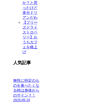
か？と思
ったけど
多分ドリ
アンだわ
【フリー
ズドライ
ストロベ
リー】お
うちカフ
ェを格上
げ
人気記事
無性に特定のも
のを食べたくな
る時は身体から
のサイン？！
2020.09.10