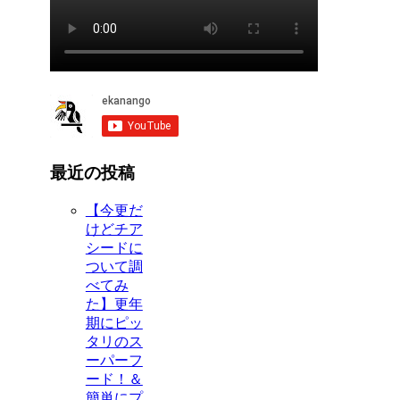
最近の投稿
【今更だ
けどチア
シードに
ついて調
べてみ
た】更年
期にピッ
タリのス
ーパーフ
ード！＆
簡単にプ