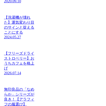
2020.09.10
【洗濯機が壊れ
た】運気変わり目
のサインと捉える
ことにする
2024.05.27
【フリーズドライ
ストロベリー】お
うちカフェを格上
げ
2026.07.14
無印良品の「なめ
らか」シリーズが
良き！【アラフィ
フの服選び】