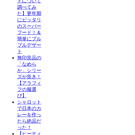
ドについて
調べてみ
た】更年期
にピッタリ
のスーパー
フード！＆
簡単にプル
プルデザー
ト
無印良品の
「なめら
か」シリー
ズが良き！
【アラフィ
フの服選
び】
シャロット
で日本のカ
レーを作っ
たら絶品だ
った！
【ヒーティ