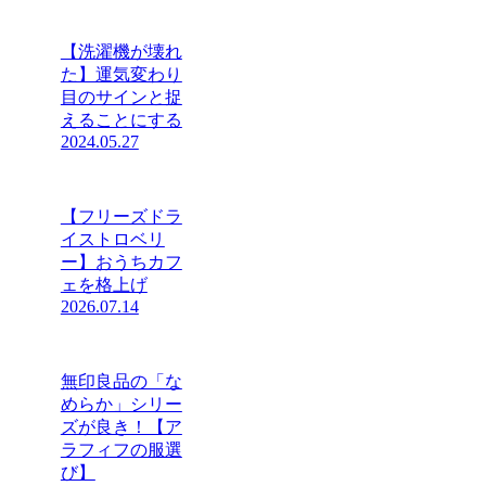
【洗濯機が壊れ
た】運気変わり
目のサインと捉
えることにする
2024.05.27
【フリーズドラ
イストロベリ
ー】おうちカフ
ェを格上げ
2026.07.14
無印良品の「な
めらか」シリー
ズが良き！【ア
ラフィフの服選
び】