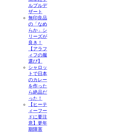
ルプルデ
ザート
無印良品
の「なめ
らか」シ
リーズが
良き！
【アラフ
ィフの服
選び】
シャロッ
トで日本
のカレー
を作った
ら絶品だ
った！
【ヒーテ
ィーフー
ドに要注
意】更年
期障害