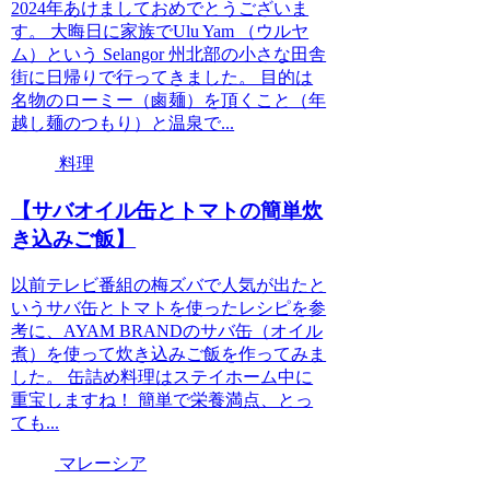
2024年あけましておめでとうございま
す。 大晦日に家族でUlu Yam （ウルヤ
ム）という Selangor 州北部の小さな田舎
街に日帰りで行ってきました。 目的は
名物のローミー（鹵麺）を頂くこと（年
越し麺のつもり）と温泉で...
料理
【サバオイル缶とトマトの簡単炊
き込みご飯】
以前テレビ番組の梅ズバで人気が出たと
いうサバ缶とトマトを使ったレシピを参
考に、AYAM BRANDのサバ缶（オイル
煮）を使って炊き込みご飯を作ってみま
した。 缶詰め料理はステイホーム中に
重宝しますね！ 簡単で栄養満点、とっ
ても...
マレーシア