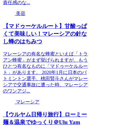
責任感のな...
美容
【マドゥーケルルート】甘酸っぱ
くて美味しい！マレーシアの針な
し蜂のはちみつ
マレーシアの有名な蜂蜜といえば「トラ
アン蜂蜜」がまず挙げられますが、もう
ひとつ有名なものに「マドゥーケルルー
ト」があります。 2020年1月に日本のバ
トミントン選手、桃田賢斗さんがマレー
シアで交通事故に遭った時、マレーシア
のワンアジ...
マレーシア
【ウルヤム日帰り旅行】ローミー
麺＆温泉でゆっくり＠Ulu Yam