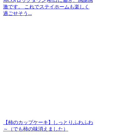
MCO(ロックダウン)初日に届き、感謝感
激です。 これでステイホームも楽しく
過ごせそう...
【柿のカップケーキ】しっとりふわふわ
～（でも柿の味消えました）