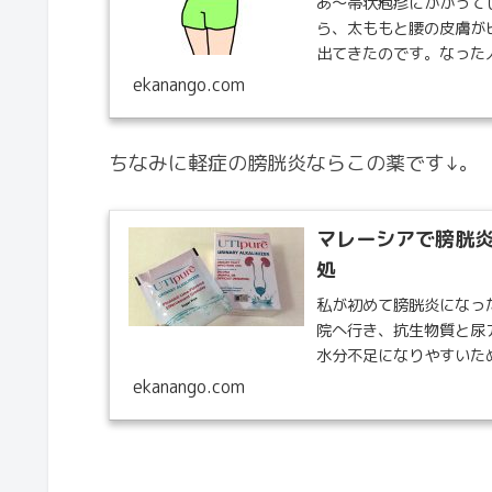
あ〜帯状疱疹にかかって
ら、太ももと腰の皮膚が
出てきたのです。なった人
ekanango.com
ちなみに軽症の膀胱炎ならこの薬です↓。
マレーシアで膀胱
処
私が初めて膀胱炎になっ
院へ行き、抗生物質と尿
水分不足になりやすいため
ekanango.com