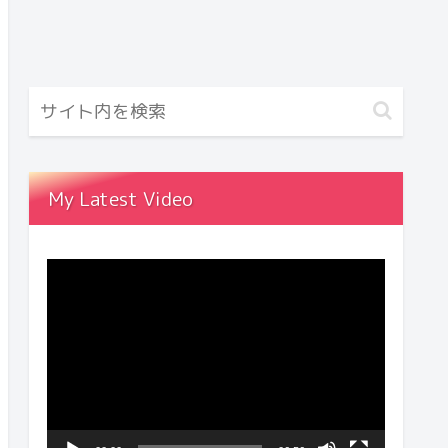
My Latest Video
動
画
プ
レ
ー
ヤ